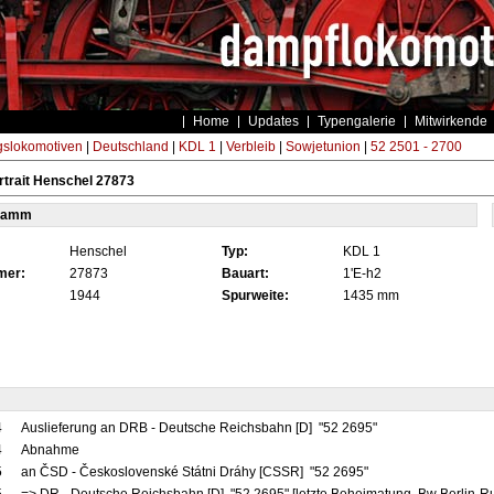
Home
Updates
Typengalerie
Mitwirkende
gslokomotiven
|
Deutschland
|
KDL 1
|
Verbleib
|
Sowjetunion
|
52 2501 - 2700
trait Henschel 27873
tamm
Henschel
Typ:
KDL 1
mer:
27873
Bauart:
1'E-h2
1944
Spurweite:
1435 mm
4
Auslieferung an DRB - Deutsche Reichsbahn [D] "52 2695"
4
Abnahme
5
an ČSD - Československé Státni Dráhy [CSSR] "52 2695"