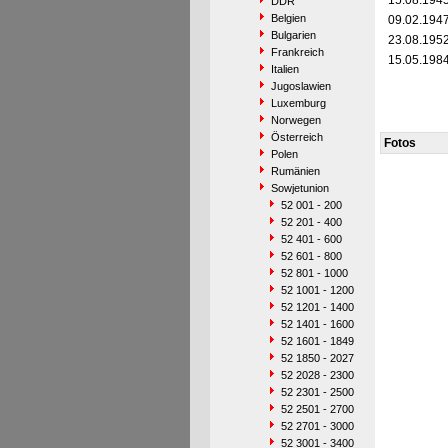
15.08.194
DDR
Belgien
09.02.194
Bulgarien
23.08.195
Frankreich
15.05.198
Italien
Jugoslawien
Luxemburg
Norwegen
Österreich
Fotos
Polen
Rumänien
Sowjetunion
52 001 - 200
52 201 - 400
52 401 - 600
52 601 - 800
52 801 - 1000
52 1001 - 1200
52 1201 - 1400
52 1401 - 1600
52 1601 - 1849
52 1850 - 2027
52 2028 - 2300
52 2301 - 2500
52 2501 - 2700
52 2701 - 3000
52 3001 - 3400