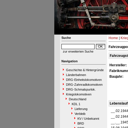
Suche
Home
|
Krie
Fahrzeugpor
zur erweiterten Suche
Fahrzeugs
Navigation
Hersteller:
Geschichte & Hintergründe
Fabriknum
Länderbahnen
Baujahr:
DRG-Einheitslokomotiven
DRG-Zahnradlokomotiven
DRG-Schmalspurlok.
Kriegslokomotiven
Deutschland
Lebenslauf
KDL 1
Lieferung
__.02.194
Verbleib
__.02.194
KV / Unbekannt
__.__.194
BRD