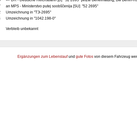
5
=> DR - Deutsche Reichsbahn [D] "52 2695" [letzte Beheimatung, Bw Berlin-
7
an MPS - Ministerstvo putej soobščenija [SU] "52 2695"
2
Umzeichnung in "TЭ-2695"
4
Umzeichnung in "1042.198-0"
Verbleib unbekannt
Ergänzungen zum Lebenslauf
und
gute Fotos
von diesem Fahrzeug wer