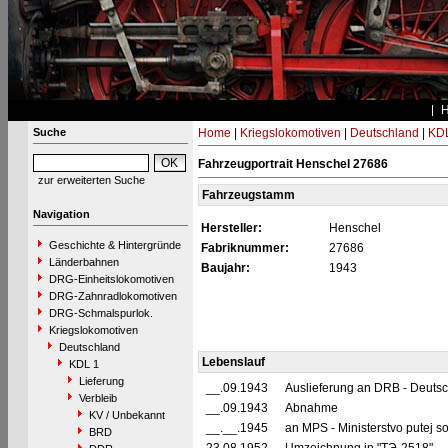
Suche
Home
|
Kriegslokomotiven
|
Deutschland
|
KDL
Fahrzeugportrait Henschel 27686
zur erweiterten Suche
Fahrzeugstamm
Navigation
Hersteller:
Henschel
Geschichte & Hintergründe
Fabriknummer:
27686
Länderbahnen
Baujahr:
1943
DRG-Einheitslokomotiven
DRG-Zahnradlokomotiven
DRG-Schmalspurlok.
Kriegslokomotiven
Deutschland
Lebenslauf
KDL 1
Lieferung
__.09.1943
Auslieferung an DRB - Deuts
Verbleib
__.09.1943
Abnahme
KV / Unbekannt
__.__.1945
an MPS - Ministerstvo putej 
BRD