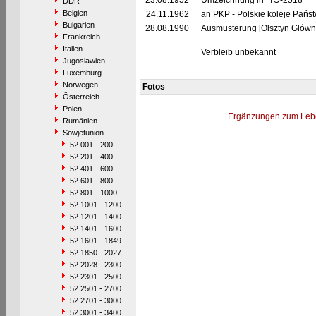
23.08.1952
Umzeichnung in "TЭ-2518"
DDR
Belgien
24.11.1962
an PKP - Polskie koleje Pańs
Bulgarien
28.08.1990
Ausmusterung [Olsztyn Główn
Frankreich
Italien
Verbleib unbekannt
Jugoslawien
Luxemburg
Norwegen
Fotos
Österreich
Polen
Ergänzungen zum Leb
Rumänien
Sowjetunion
52 001 - 200
52 201 - 400
52 401 - 600
52 601 - 800
52 801 - 1000
52 1001 - 1200
52 1201 - 1400
52 1401 - 1600
52 1601 - 1849
52 1850 - 2027
52 2028 - 2300
52 2301 - 2500
52 2501 - 2700
52 2701 - 3000
52 3001 - 3400