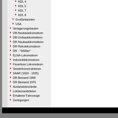
KDL 4
KDL 5
KDL 7
KDL 8
Großbritannien
USA
Verlagerungsbauten
DB-Neubaulokomotiven
DB-Umbaulokomotiven
DR-Neubaulokomotiven
DR-Rekolokomotiven
DR - "6000er"
ELNA-Lokomotiven
Industrielokomotiven
Feuerlose Lokomotiven
Sonderkonstruktionen
SAAR (1920 - 1935)
DB-Bestand 1968
DR-Bestand 1970
Auslandsbestände
Lokbestandslisten
Erhaltene Fahrzeuge
Zerlegungen