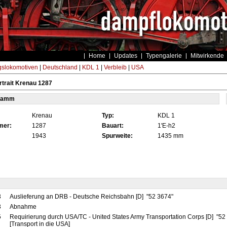
Home
Updates
Typengalerie
Mitwirkende
gslokomotiven
|
Deutschland
|
KDL 1
|
Verbleib
|
USA
trait Krenau 1287
tamm
Krenau
Typ:
KDL 1
mer:
1287
Bauart:
1'E-h2
1943
Spurweite:
1435 mm
3
Auslieferung an DRB - Deutsche Reichsbahn [D] "52 3674"
3
Abnahme
5
Requirierung durch USA/TC - United States Army Transportation Corps [D] "5
[Transport in die USA]