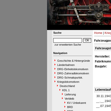
Suche
Home
|
Krie
Fahrzeugpor
zur erweiterten Suche
Fahrzeugs
Navigation
Hersteller:
Geschichte & Hintergründe
Fabriknum
Länderbahnen
Baujahr:
DRG-Einheitslokomotiven
DRG-Zahnradlokomotiven
DRG-Schmalspurlok.
Kriegslokomotiven
Deutschland
Lebenslauf
KDL 1
Lieferung
30.11.194
Verbleib
__.__.194
KV / Unbekannt
__.07.194
BRD