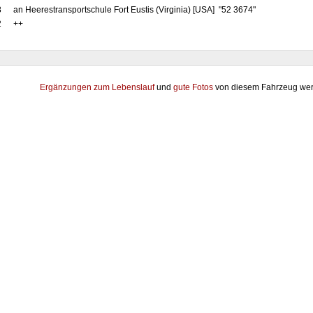
8
an Heerestransportschule Fort Eustis (Virginia) [USA] "52 3674"
2
++
Ergänzungen zum Lebenslauf
und
gute Fotos
von diesem Fahrzeug wer