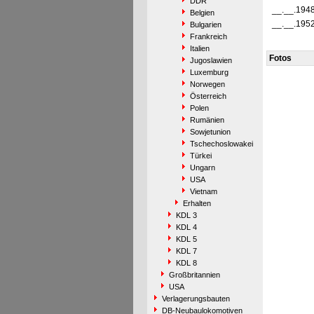
DDR
__.__.194
Belgien
__.__.195
Bulgarien
Frankreich
Italien
Fotos
Jugoslawien
Luxemburg
Norwegen
Österreich
Polen
Rumänien
Sowjetunion
Tschechoslowakei
Türkei
Ungarn
USA
Vietnam
Erhalten
KDL 3
KDL 4
KDL 5
KDL 7
KDL 8
Großbritannien
USA
Verlagerungsbauten
DB-Neubaulokomotiven