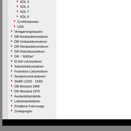
KDL 4
KDL 5
KDL 7
KDL 8
Großbritannien
USA
Verlagerungsbauten
DB-Neubaulokomotiven
DB-Umbaulokomotiven
DR-Neubaulokomotiven
DR-Rekolokomotiven
DR - "6000er"
ELNA-Lokomotiven
Industrielokomotiven
Feuerlose Lokomotiven
Sonderkonstruktionen
SAAR (1920 - 1935)
DB-Bestand 1968
DR-Bestand 1970
Auslandsbestände
Lokbestandslisten
Erhaltene Fahrzeuge
Zerlegungen