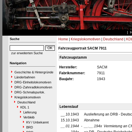
Suche
Home
|
Kriegslokomotiven
|
Deutschland
|
KDL
Fahrzeugportrait SACM 7911
zur erweiterten Suche
Fahrzeugstamm
Navigation
Hersteller:
SACM
Geschichte & Hintergründe
Fabriknummer:
7911
Länderbahnen
Baujahr:
1943
DRG-Einheitslokomotiven
DRG-Zahnradlokomotiven
DRG-Schmalspurlok.
Kriegslokomotiven
Deutschland
Lebenslauf
KDL 1
Lieferung
__.10.1943
Auslieferung an DRB - Deuts
Verbleib
15.10.1943
Abnahme
KV / Unbekannt
__.01.1944
-
__.__.194x
Vermietung an C
BRD