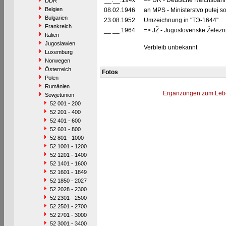
__.__.194x
=> DR - Deutsche Reichsbahn
DDR
Belgien
08.02.1946
an MPS - Ministerstvo putej 
Bulgarien
23.08.1952
Umzeichnung in "TЭ-1644"
Frankreich
__.__.1964
=> JŽ - Jugoslovenske Železn
Italien
Jugoslawien
Verbleib unbekannt
Luxemburg
Norwegen
Österreich
Fotos
Polen
Rumänien
Ergänzungen zum Leb
Sowjetunion
52 001 - 200
52 201 - 400
52 401 - 600
52 601 - 800
52 801 - 1000
52 1001 - 1200
52 1201 - 1400
52 1401 - 1600
52 1601 - 1849
52 1850 - 2027
52 2028 - 2300
52 2301 - 2500
52 2501 - 2700
52 2701 - 3000
52 3001 - 3400