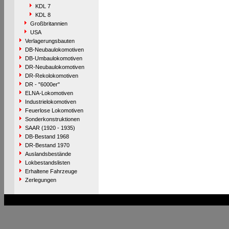
KDL 7
KDL 8
Großbritannien
USA
Verlagerungsbauten
DB-Neubaulokomotiven
DB-Umbaulokomotiven
DR-Neubaulokomotiven
DR-Rekolokomotiven
DR - "6000er"
ELNA-Lokomotiven
Industrielokomotiven
Feuerlose Lokomotiven
Sonderkonstruktionen
SAAR (1920 - 1935)
DB-Bestand 1968
DR-Bestand 1970
Auslandsbestände
Lokbestandslisten
Erhaltene Fahrzeuge
Zerlegungen