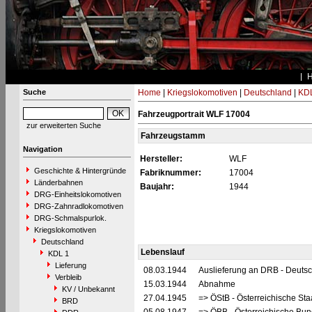
Suche
Home
|
Kriegslokomotiven
|
Deutschland
|
KDL
Fahrzeugportrait WLF 17004
zur erweiterten Suche
Fahrzeugstamm
Navigation
Hersteller:
WLF
Geschichte & Hintergründe
Fabriknummer:
17004
Länderbahnen
Baujahr:
1944
DRG-Einheitslokomotiven
DRG-Zahnradlokomotiven
DRG-Schmalspurlok.
Kriegslokomotiven
Deutschland
Lebenslauf
KDL 1
Lieferung
08.03.1944
Auslieferung an DRB - Deuts
Verbleib
15.03.1944
Abnahme
KV / Unbekannt
27.04.1945
=> ÖStB - Österreichische St
BRD