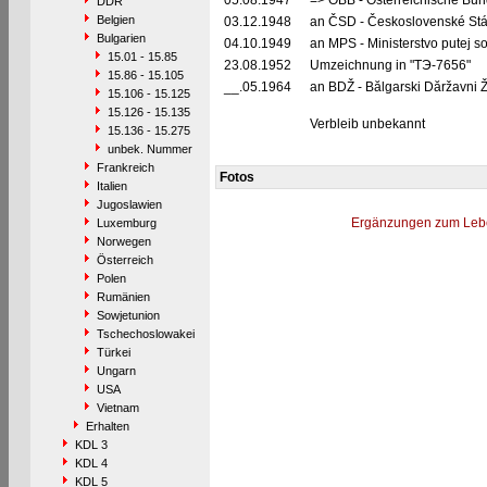
05.08.1947
=> ÖBB - Österreichische Bu
DDR
Belgien
03.12.1948
an ČSD - Československé Stá
Bulgarien
04.10.1949
an MPS - Ministerstvo putej 
15.01 - 15.85
23.08.1952
Umzeichnung in "TЭ-7656"
15.86 - 15.105
__.05.1964
an BDŽ - Bălgarski Dăržavni Ž
15.106 - 15.125
15.126 - 15.135
Verbleib unbekannt
15.136 - 15.275
unbek. Nummer
Frankreich
Fotos
Italien
Jugoslawien
Ergänzungen zum Leb
Luxemburg
Norwegen
Österreich
Polen
Rumänien
Sowjetunion
Tschechoslowakei
Türkei
Ungarn
USA
Vietnam
Erhalten
KDL 3
KDL 4
KDL 5