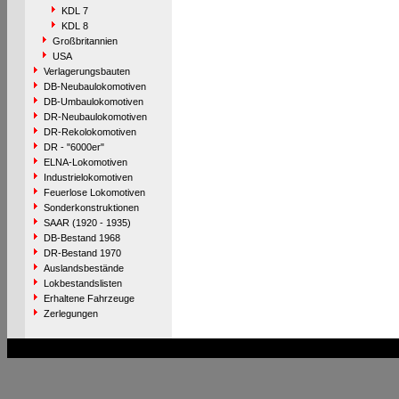
KDL 7
KDL 8
Großbritannien
USA
Verlagerungsbauten
DB-Neubaulokomotiven
DB-Umbaulokomotiven
DR-Neubaulokomotiven
DR-Rekolokomotiven
DR - "6000er"
ELNA-Lokomotiven
Industrielokomotiven
Feuerlose Lokomotiven
Sonderkonstruktionen
SAAR (1920 - 1935)
DB-Bestand 1968
DR-Bestand 1970
Auslandsbestände
Lokbestandslisten
Erhaltene Fahrzeuge
Zerlegungen