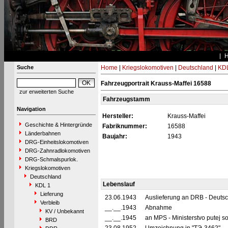
Suche
Home
|
Kriegslokomotiven
|
Deutschland
|
KDL
Fahrzeugportrait Krauss-Maffei 16588
zur erweiterten Suche
Fahrzeugstamm
Navigation
Hersteller:
Krauss-Maffei
Geschichte & Hintergründe
Fabriknummer:
16588
Länderbahnen
Baujahr:
1943
DRG-Einheitslokomotiven
DRG-Zahnradlokomotiven
DRG-Schmalspurlok.
Kriegslokomotiven
Deutschland
Lebenslauf
KDL 1
Lieferung
23.06.1943
Auslieferung an DRB - Deuts
Verbleib
__.__.1943
Abnahme
KV / Unbekannt
__.__.1945
an MPS - Ministerstvo putej 
BRD