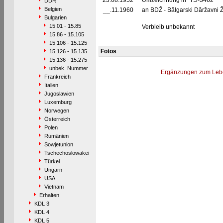
23.08.1952
Umzeichnung in "TЭ-3462"
DDR
Belgien
__.11.1960
an BDŽ - Bălgarski Dăržavni Ž
Bulgarien
15.01 - 15.85
Verbleib unbekannt
15.86 - 15.105
15.106 - 15.125
Fotos
15.126 - 15.135
15.136 - 15.275
unbek. Nummer
Ergänzungen zum Leb
Frankreich
Italien
Jugoslawien
Luxemburg
Norwegen
Österreich
Polen
Rumänien
Sowjetunion
Tschechoslowakei
Türkei
Ungarn
USA
Vietnam
Erhalten
KDL 3
KDL 4
KDL 5