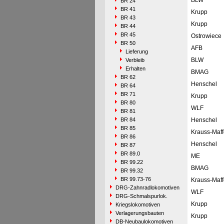
BLW
BR 24
BR 41
Krupp
BR 43
Krupp
BR 44
BR 45
Ostrowiece
BR 50
AFB
Lieferung
BLW
Verbleib
Erhalten
BMAG
BR 62
Henschel
BR 64
BR 71
Krupp
BR 80
WLF
BR 81
BR 84
Henschel
BR 85
Krauss-Maff
BR 86
Henschel
BR 87
BR 89.0
ME
BR 99.22
BMAG
BR 99.32
BR 99.73-76
Krauss-Maff
DRG-Zahnradlokomotiven
WLF
DRG-Schmalspurlok.
Krupp
Kriegslokomotiven
Verlagerungsbauten
Krupp
DB-Neubaulokomotiven