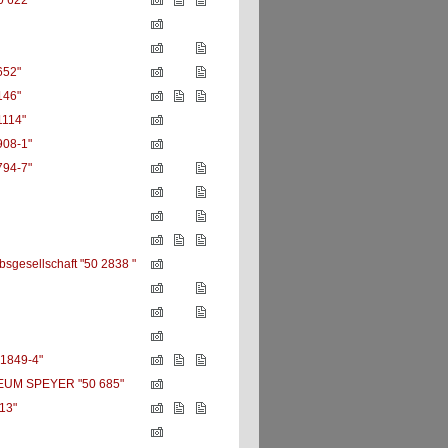
 622"
652"
146"
1114"
908-1"
794-7"
bsgesellschaft "50 2838 "
 1849-4"
UM SPEYER "50 685"
13"