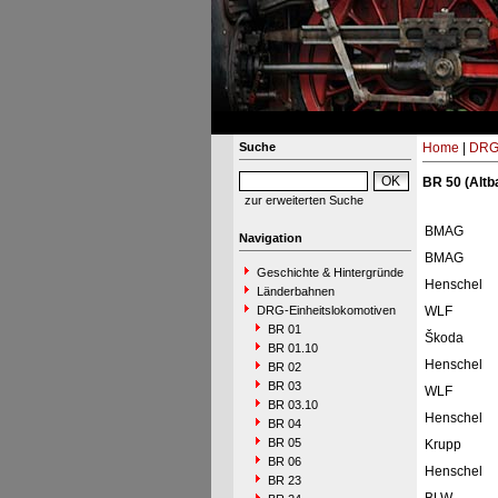
Suche
Home
|
DRG-
BR 50 (Altb
zur erweiterten Suche
BMAG
Navigation
BMAG
Geschichte & Hintergründe
Henschel
Länderbahnen
DRG-Einheitslokomotiven
WLF
BR 01
Škoda
BR 01.10
Henschel
BR 02
BR 03
WLF
BR 03.10
Henschel
BR 04
BR 05
Krupp
BR 06
Henschel
BR 23