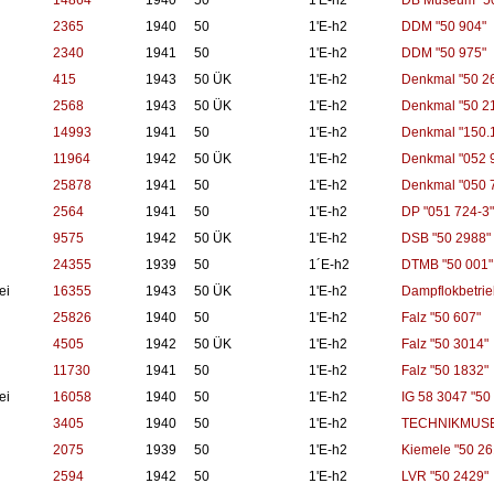
14864
1940
50
1'E-h2
DB Museum "50
2365
1940
50
1'E-h2
DDM "50 904"
2340
1941
50
1'E-h2
DDM "50 975"
415
1943
50 ÜK
1'E-h2
Denkmal "50 2
2568
1943
50 ÜK
1'E-h2
Denkmal "50 2
14993
1941
50
1'E-h2
Denkmal "150.
11964
1942
50 ÜK
1'E-h2
Denkmal "052 
25878
1941
50
1'E-h2
Denkmal "050 
2564
1941
50
1'E-h2
DP "051 724-3"
9575
1942
50 ÜK
1'E-h2
DSB "50 2988"
24355
1939
50
1´E-h2
DTMB "50 001"
ei
16355
1943
50 ÜK
1'E-h2
Dampflokbetrie
25826
1940
50
1'E-h2
Falz "50 607"
4505
1942
50 ÜK
1'E-h2
Falz "50 3014"
11730
1941
50
1'E-h2
Falz "50 1832"
ei
16058
1940
50
1'E-h2
IG 58 3047 "50
3405
1940
50
1'E-h2
TECHNIKMUSE
2075
1939
50
1'E-h2
Kiemele "50 26
2594
1942
50
1'E-h2
LVR "50 2429"