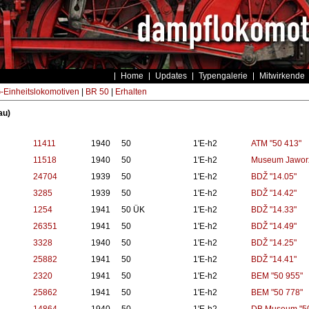
Home
Updates
Typengalerie
Mitwirkende
Einheitslokomotiven
|
BR 50
|
Erhalten
au)
11411
1940
50
1'E-h2
ATM "50 413"
11518
1940
50
1'E-h2
Museum Jaworz
24704
1939
50
1'E-h2
BDŽ "14.05"
3285
1939
50
1'E-h2
BDŽ "14.42"
1254
1941
50 ÜK
1'E-h2
BDŽ "14.33"
26351
1941
50
1'E-h2
BDŽ "14.49"
3328
1940
50
1'E-h2
BDŽ "14.25"
25882
1941
50
1'E-h2
BDŽ "14.41"
2320
1941
50
1'E-h2
BEM "50 955"
25862
1941
50
1'E-h2
BEM "50 778"