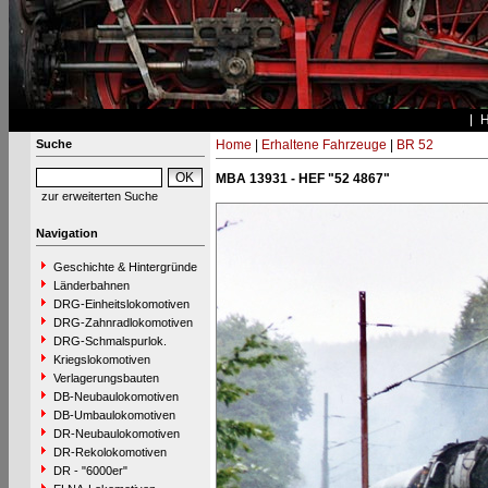
Suche
Home
|
Erhaltene Fahrzeuge
|
BR 52
MBA 13931 - HEF "52 4867"
zur erweiterten Suche
Navigation
Geschichte & Hintergründe
Länderbahnen
DRG-Einheitslokomotiven
DRG-Zahnradlokomotiven
DRG-Schmalspurlok.
Kriegslokomotiven
Verlagerungsbauten
DB-Neubaulokomotiven
DB-Umbaulokomotiven
DR-Neubaulokomotiven
DR-Rekolokomotiven
DR - "6000er"