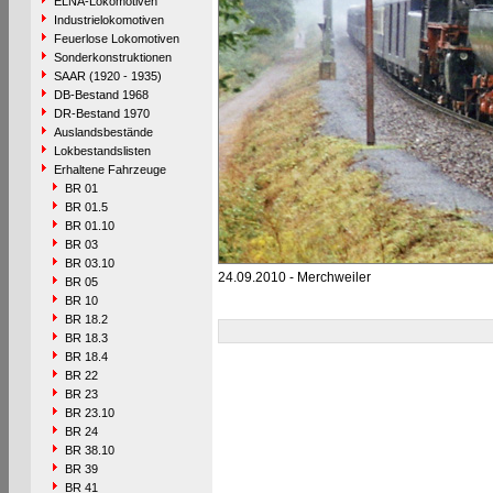
ELNA-Lokomotiven
Industrielokomotiven
Feuerlose Lokomotiven
Sonderkonstruktionen
SAAR (1920 - 1935)
DB-Bestand 1968
DR-Bestand 1970
Auslandsbestände
Lokbestandslisten
Erhaltene Fahrzeuge
BR 01
BR 01.5
BR 01.10
BR 03
BR 03.10
24.09.2010 - Merchweiler
BR 05
BR 10
BR 18.2
BR 18.3
BR 18.4
BR 22
BR 23
BR 23.10
BR 24
BR 38.10
BR 39
BR 41