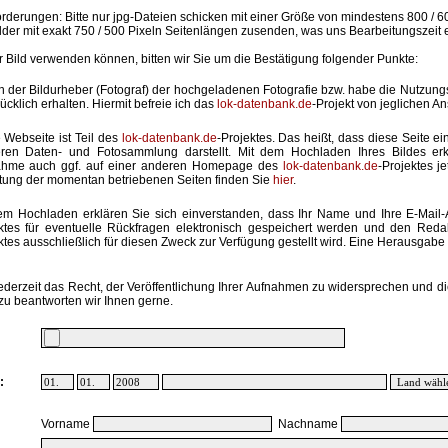
rderungen: Bitte nur jpg-Dateien schicken mit einer Größe von mindestens 800 / 6
lder mit exakt 750 / 500 Pixeln Seitenlängen zusenden, was uns Bearbeitungszeit 
hr Bild verwenden können, bitten wir Sie um die Bestätigung folgender Punkte:
in der Bildurheber (Fotograf) der hochgeladenen Fotografie bzw. habe die Nutzun
ücklich erhalten. Hiermit befreie ich das
lok-datenbank.de
-Projekt von jeglichen A
 Webseite ist Teil des
lok-datenbank.de
-Projektes. Das heißt, dass diese Seite ei
ren Daten- und Fotosammlung darstellt. Mit dem Hochladen Ihres Bildes erk
ahme auch ggf. auf einer anderen Homepage des
lok-datenbank.de
-Projektes j
stung der momentan betriebenen Seiten finden Sie
hier
.
em Hochladen erklären Sie sich einverstanden, dass Ihr Name und Ihre E-Mail
ktes für eventuelle Rückfragen elektronisch gespeichert werden und den Red
ktes ausschließlich für diesen Zweck zur Verfügung gestellt wird. Eine Herausgabe an
ederzeit das Recht, der Veröffentlichung Ihrer Aufnahmen zu widersprechen und di
zu beantworten wir Ihnen gerne.
:
Vorname
Nachname