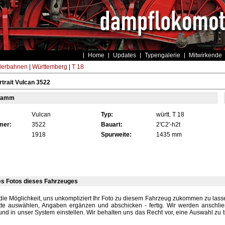
Home
Updates
Typengalerie
Mitwirkende
derbahnen
|
Württemberg
|
T 18
trait Vulcan 3522
tamm
Vulcan
Typ:
württ. T 18
mer:
3522
Bauart:
2'C2'-h2t
1918
Spurweite:
1435 mm
es Fotos dieses Fahrzeuges
die Möglichkeit, uns unkompliziert Ihr Foto zu diesem Fahrzeug zukommen zu lassen
tte auswählen, Angaben ergänzen und abschicken - fertig. Wir werden anschli
und in unser System einstellen. Wir behalten uns das Recht vor, eine Auswahl zu t