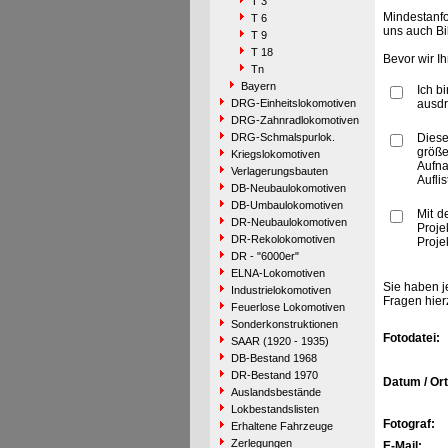
T 3
Mindestanfo
T 6
uns auch Bi
T 9
T 18
Bevor wir I
Tn
Bayern
Ich b
DRG-Einheitslokomotiven
ausdr
DRG-Zahnradlokomotiven
DRG-Schmalspurlok.
Diese
größe
Kriegslokomotiven
Aufn
Verlagerungsbauten
Aufli
DB-Neubaulokomotiven
DB-Umbaulokomotiven
Mit d
DR-Neubaulokomotiven
Proje
DR-Rekolokomotiven
Proje
DR - "6000er"
ELNA-Lokomotiven
Sie haben j
Industrielokomotiven
Fragen hier
Feuerlose Lokomotiven
Sonderkonstruktionen
Fotodatei:
SAAR (1920 - 1935)
DB-Bestand 1968
DR-Bestand 1970
Datum / Ort
Auslandsbestände
Lokbestandslisten
Fotograf:
Erhaltene Fahrzeuge
Zerlegungen
E-Mail: