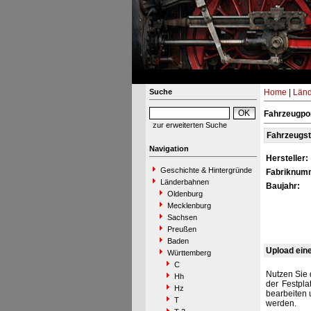
Suche
Home
|
Län
Fahrzeugpor
zur erweiterten Suche
Fahrzeugs
Navigation
Hersteller:
Geschichte & Hintergründe
Fabriknum
Länderbahnen
Baujahr:
Oldenburg
Mecklenburg
Sachsen
Preußen
Baden
Upload ein
Württemberg
C
Nutzen Sie 
Hh
der Festpla
Hz
bearbeiten 
T
werden.