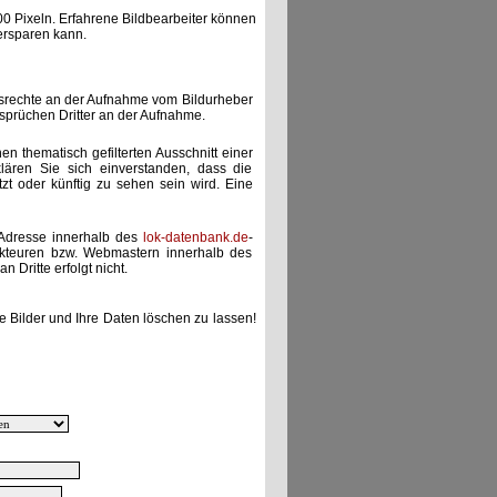
00 Pixeln. Erfahrene Bildbearbeiter können
ersparen kann.
gsrechte an der Aufnahme vom Bildurheber
nsprüchen Dritter an der Aufnahme.
nen thematisch gefilterten Ausschnitt einer
lären Sie sich einverstanden, dass die
etzt oder künftig zu sehen sein wird. Eine
-Adresse innerhalb des
lok-datenbank.de
-
akteuren bzw. Webmastern innerhalb des
 Dritte erfolgt nicht.
e Bilder und Ihre Daten löschen zu lassen!