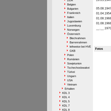
19.03.194
DDR
Belgien
05.08.194
Bulgarien
Frankreich
01.04.195
Italien
01.08.196
Jugoslawien
01.08.196
Luxemburg
__.__.197
Norwegen
Österreich
Blechrahmen
Barrenrahmen
leihweise bei HVE
Fotos
GKB
Polen
Rumänien
Sowjetunion
Tschechoslowakei
Türkei
Ungarn
USA
Vietnam
Erhalten
KDL 3
KDL 4
KDL 5
KDL 7
KDL 8