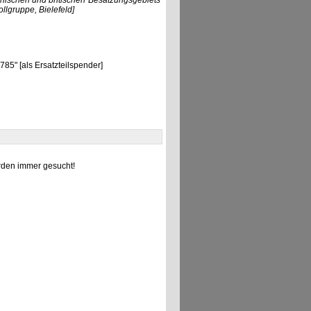
nischen und britischen Besatzungsgebiets
llgruppe, Bielefeld]
85" [als Ersatzteilspender]
den immer gesucht!