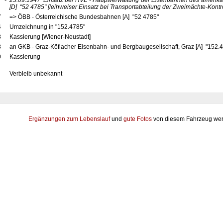
7
-
25.09.1947
Einsatz bei HVE - Hauptverwaltung der Eisenbahnen des amerika
[D]
"52 4785"
[leihweiser Einsatz bei Transportabteilung der Zweimächte-Kontro
7
=> ÖBB - Österreichische Bundesbahnen [A] "52 4785"
4
Umzeichnung in "152.4785"
8
Kassierung [Wiener-Neustadt]
8
an GKB - Graz-Köflacher Eisenbahn- und Bergbaugesellschaft, Graz [A] "152.47
0
Kassierung
Verbleib unbekannt
Ergänzungen zum Lebenslauf
und
gute Fotos
von diesem Fahrzeug wer