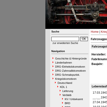
Suche
Home
|
Krie
Fahrzeugpo
zur erweiterten Suche
Fahrzeugs
Navigation
Hersteller:
Geschichte & Hintergründe
Fabriknum
Länderbahnen
Baujahr:
DRG-Einheitslokomotiven
DRG-Zahnradlokomotiven
DRG-Schmalspurlok.
Kriegslokomotiven
Deutschland
Lebenslauf
KDL 1
Lieferung
17.03.194
Verbleib
__.__.194
KV / Unbekannt
27.04.194
BRD