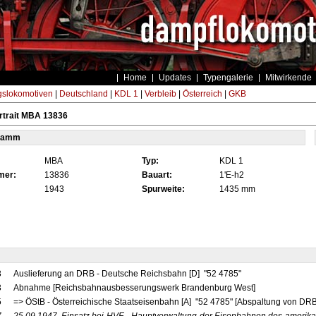
Home
Updates
Typengalerie
Mitwirkende
gslokomotiven
|
Deutschland
|
KDL 1
|
Verbleib
|
Österreich
|
GKB
rtrait MBA 13836
tamm
MBA
Typ:
KDL 1
mer:
13836
Bauart:
1'E-h2
1943
Spurweite:
1435 mm
3
Auslieferung an DRB - Deutsche Reichsbahn [D] "52 4785"
3
Abnahme [Reichsbahnausbesserungswerk Brandenburg West]
5
=> ÖStB - Österreichische Staatseisenbahn [A] "52 4785" [Abspaltung von DRB