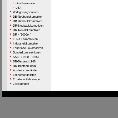
Großbritannien
USA
Verlagerungsbauten
DB-Neubaulokomotiven
DB-Umbaulokomotiven
DR-Neubaulokomotiven
DR-Rekolokomotiven
DR - "6000er"
ELNA-Lokomotiven
Industrielokomotiven
Feuerlose Lokomotiven
Sonderkonstruktionen
SAAR (1920 - 1935)
DB-Bestand 1968
DR-Bestand 1970
Auslandsbestände
Lokbestandslisten
Erhaltene Fahrzeuge
Zerlegungen