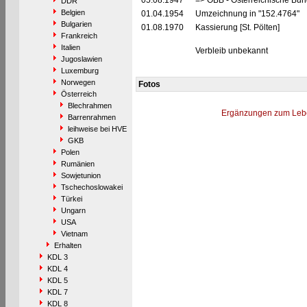
05.08.1947
=> ÖBB - Österreichische Bu
DDR
Belgien
01.04.1954
Umzeichnung in "152.4764"
Bulgarien
01.08.1970
Kassierung [St. Pölten]
Frankreich
Italien
Verbleib unbekannt
Jugoslawien
Luxemburg
Norwegen
Fotos
Österreich
Blechrahmen
Ergänzungen zum Leb
Barrenrahmen
leihweise bei HVE
GKB
Polen
Rumänien
Sowjetunion
Tschechoslowakei
Türkei
Ungarn
USA
Vietnam
Erhalten
KDL 3
KDL 4
KDL 5
KDL 7
KDL 8