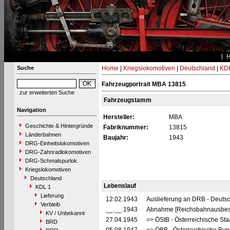
Suche
Home
|
Kriegslokomotiven
|
Deutschland
|
KDL
Fahrzeugportrait MBA 13815
zur erweiterten Suche
Fahrzeugstamm
Navigation
Hersteller:
MBA
Geschichte & Hintergründe
Fabriknummer:
13815
Länderbahnen
Baujahr:
1943
DRG-Einheitslokomotiven
DRG-Zahnradlokomotiven
DRG-Schmalspurlok.
Kriegslokomotiven
Deutschland
Lebenslauf
KDL 1
Lieferung
12.02.1943
Auslieferung an DRB - Deuts
Verbleib
__.__.1943
Abnahme [Reichsbahnausbes
KV / Unbekannt
27.04.1945
=> ÖStB - Österreichische St
BRD