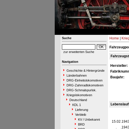
Suche
Home
|
Krie
Fahrzeugpo
zur erweiterten Suche
Fahrzeugs
Navigation
Hersteller:
Geschichte & Hintergründe
Fabriknum
Länderbahnen
Baujahr:
DRG-Einheitslokomotiven
DRG-Zahnradlokomotiven
DRG-Schmalspurlok.
Kriegslokomotiven
Deutschland
Lebenslauf
KDL 1
Lieferung
Verbleib
KV / Unbekannt
15.02.194
BRD
__.__.194