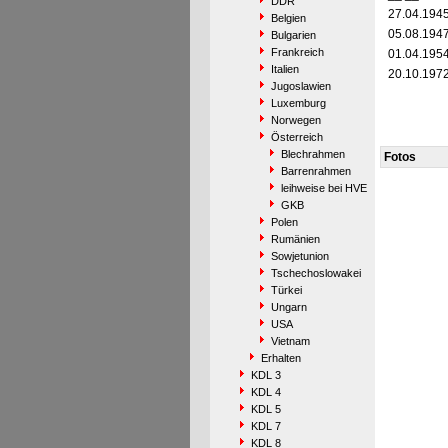
DDR
27.04.194
Belgien
05.08.194
Bulgarien
Frankreich
01.04.195
Italien
20.10.197
Jugoslawien
Luxemburg
Norwegen
Österreich
Blechrahmen
Fotos
Barrenrahmen
leihweise bei HVE
GKB
Polen
Rumänien
Sowjetunion
Tschechoslowakei
Türkei
Ungarn
USA
Vietnam
Erhalten
KDL 3
KDL 4
KDL 5
KDL 7
KDL 8