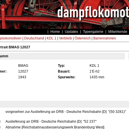
Home
Updates
Typengalerie
Mitwirkende
gslokomotiven
|
Deutschland
|
KDL 1
|
Verbleib
|
Österreich
|
Barrenrahmen
rtrait BMAG 12027
tamm
BMAG
Typ:
KDL 1
mer:
12027
Bauart:
1'E-h2
1943
Spurweite:
1435 mm
vorgesehen zur Auslieferung an DRB - Deutsche Reichsbahn [D] "(50 3281)"
3
Auslieferung an DRB - Deutsche Reichsbahn [D] "52 237"
3
Abnahme [Reichsbahnausbesserungswerk Brandenburg West]