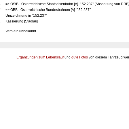
5
=> ÖStB - Österreichische Staatseisenbahn [A] " 52 237" [Abspaltung von DRB
7
=> ÖBB - Österreichische Bundesbahnen [A] " 52 237"
4
Umzeichnung in "152.237"
2
Kassierung [Stadlau]
Verbleib unbekannt
Ergänzungen zum Lebenslauf
und
gute Fotos
von diesem Fahrzeug wer