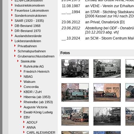
26.04.1973
Einsatz auf Grube Anna, Alsdo
ELNA-Lokomotiven
Industrielokomotiven
11.08.1987
an VEhE - Verein zur Erhaltu
Feuerlose Lokomotiven
__.__.1994
an STAR - Stichting Stadskan
Sonderkonstruktionen
[2006 Kessel zur HU nach ZO
SAAR (1920 - 1935)
23.06.2012
an Privat, Osnabrück [D]
DB-Bestand 1968
23.06.2012
Abstellung bei ODF - Osnabrü
DR-Bestand 1970
[10.12.2023 abg. vh]
Auslandsbestände
__.10.2024
an SCM - Stoom Centrum Ma
Lokbestandslisten
Privatbahnen
Schmalspurbahnen
Fotos
Grubenanschlussbahnen
Steinkohle
Ruhrkohle AG
Friedrich Heinrich
NBAG
Walsum
Concordia
KBDR / ZuH
Hibernia (ab 1953)
Rheinelbe (ab 1953)
Auguste Victoria
Ewald-König Ludwig
EBV
ADOLF
ANNA
CARL ALEXANDER