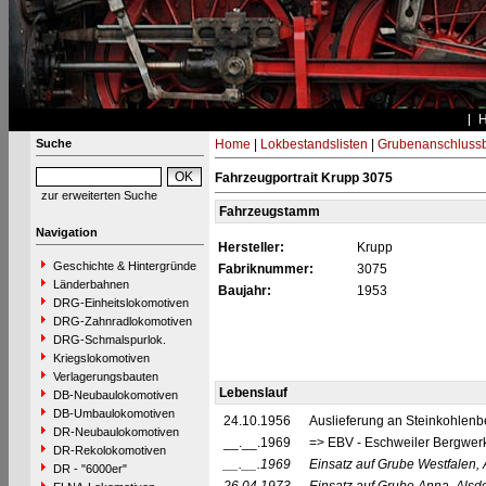
Suche
Home
|
Lokbestandslisten
|
Grubenanschluss
Fahrzeugportrait Krupp 3075
zur erweiterten Suche
Fahrzeugstamm
Navigation
Hersteller:
Krupp
Geschichte & Hintergründe
Fabriknummer:
3075
Länderbahnen
Baujahr:
1953
DRG-Einheitslokomotiven
DRG-Zahnradlokomotiven
DRG-Schmalspurlok.
Kriegslokomotiven
Verlagerungsbauten
Lebenslauf
DB-Neubaulokomotiven
DB-Umbaulokomotiven
24.10.1956
Auslieferung an Steinkohlenb
DR-Neubaulokomotiven
__.__.1969
=> EBV - Eschweiler Bergwerk
DR-Rekolokomotiven
__.__.1969
Einsatz auf Grube Westfalen, 
DR - "6000er"