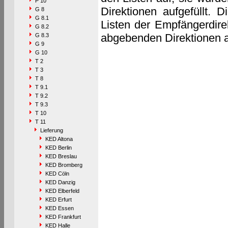
P 10
Direktionen aufgefüllt. D
G 8
G 8.1
Listen der Empfängerdirek
G 8.2
abgebenden Direktionen a
G 8.3
G 9
G 10
T 2
T 3
T 8
T 9.1
T 9.2
T 9.3
T 10
T 11
Lieferung
KED Altona
KED Berlin
KED Breslau
KED Bromberg
KED Cöln
KED Danzig
KED Elberfeld
KED Erfurt
KED Essen
KED Frankfurt
KED Halle