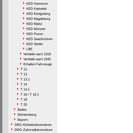
KED Hannover
KED Kattowitz
KED Königsberg
KED Magdeburg
KED Mainz
KED Münster
KED Posen
KED Saarbrücken
KED Stettin
LBE
Verbleib nach 1918
Verbleib nach 1945
Erhalten Fahrzeuge
T 12
T 13
T 13.1
T 14
T 14.1
T 16 / T 16.1
T 18
T 20
Baden
Württemberg
Bayern
DRG-Einheitslokomotiven
DRG-Zahnradlokomotiven