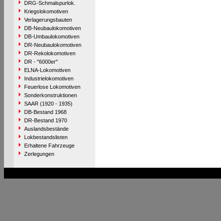
DRG-Schmalspurlok.
Kriegslokomotiven
Verlagerungsbauten
DB-Neubaulokomotiven
DB-Umbaulokomotiven
DR-Neubaulokomotiven
DR-Rekolokomotiven
DR - "6000er"
ELNA-Lokomotiven
Industrielokomotiven
Feuerlose Lokomotiven
Sonderkonstruktionen
SAAR (1920 - 1935)
DB-Bestand 1968
DR-Bestand 1970
Auslandsbestände
Lokbestandslisten
Erhaltene Fahrzeuge
Zerlegungen