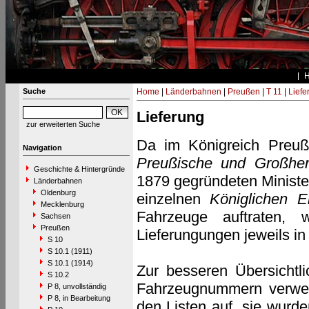
Suche
Home
|
Länderbahnen
|
Preußen
|
T 11
|
Liefe
Lieferung
zur erweiterten Suche
Da im Königreich Preuß
Navigation
Preußische und Großher
Geschichte & Hintergründe
1879 gegründeten Minister
Länderbahnen
Oldenburg
einzelnen
Königlichen E
Mecklenburg
Fahrzeuge auftraten, 
Sachsen
Preußen
Lieferungungen jeweils in 
S 10
S 10.1 (1911)
S 10.1 (1914)
Zur besseren Übersichtli
S 10.2
Fahrzeugnummern verwen
P 8, unvollständig
P 8, in Bearbeitung
den Listen auf, sie wurd