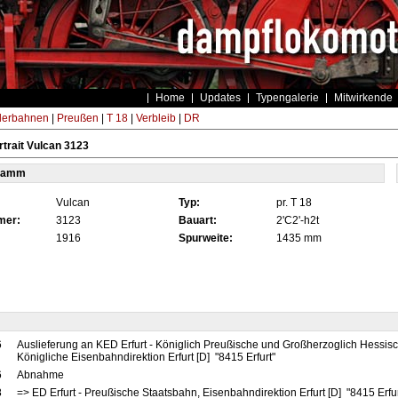
Home
Updates
Typengalerie
Mitwirkende
derbahnen
|
Preußen
|
T 18
|
Verbleib
|
DR
trait Vulcan 3123
tamm
Vulcan
Typ:
pr. T 18
mer:
3123
Bauart:
2'C2'-h2t
1916
Spurweite:
1435 mm
6
Auslieferung an KED Erfurt - Königlich Preußische und Großherzoglich Hessis
Königliche Eisenbahndirektion Erfurt [D] "8415 Erfurt"
6
Abnahme
8
=> ED Erfurt - Preußische Staatsbahn, Eisenbahndirektion Erfurt [D] "8415 Erfu