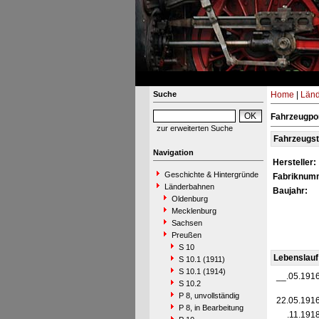
Suche
Home
|
Län
Fahrzeugpor
zur erweiterten Suche
Fahrzeugs
Navigation
Hersteller:
Geschichte & Hintergründe
Fabriknum
Länderbahnen
Baujahr:
Oldenburg
Mecklenburg
Sachsen
Preußen
S 10
Lebenslauf
S 10.1 (1911)
S 10.1 (1914)
__.05.191
S 10.2
P 8, unvollständig
22.05.191
P 8, in Bearbeitung
__.11.191