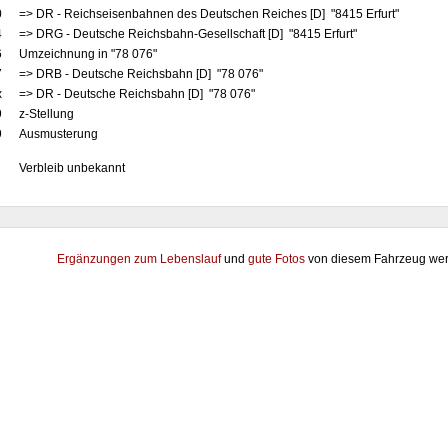
0
=> DR - Reichseisenbahnen des Deutschen Reiches [D] "8415 Erfurt"
4
=> DRG - Deutsche Reichsbahn-Gesellschaft [D] "8415 Erfurt"
6
Umzeichnung in "78 076"
7
=> DRB - Deutsche Reichsbahn [D] "78 076"
x
=> DR - Deutsche Reichsbahn [D] "78 076"
9
z-Stellung
9
Ausmusterung
Verbleib unbekannt
Ergänzungen zum Lebenslauf
und
gute Fotos
von diesem Fahrzeug wer