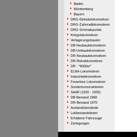
Baden
Württemberg
Bayern
DRG-Einheitslokomotiven
DRG-Zahnradlokomotiven
DRG-Schmalspurlok.
Kriegslokomotiven
Verlagerungsbauten
DB-Neubaulokomotiven
DB-Umbaulokomotiven
DR-Neubaulokomotiven
DR-Rekolokomotiven
DR - "6000er"
ELNA-Lokomotiven
Industrielokomotiven
Feuerlose Lokomotiven
Sonderkonstruktionen
SAAR (1920 - 1935)
DB-Bestand 1968
DR-Bestand 1970
Auslandsbestände
Lokbestandslisten
Erhaltene Fahrzeuge
Zerlegungen