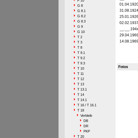
P 10
01.04.192
G 8
31.08.192
G 8.1
G 8.2
25.01.192
G 8.3
02.02.193
G 9
__.__.194
G 10
29.04.196
T 2
14.08.196
T 3
T 8
T 9.1
T 9.2
T 9.3
Fotos
T 10
T 11
T 12
T 13
T 13.1
T 14
T 14.1
T 16 / T 16.1
T 18
Verbleib
DB
DR
PKP
T 20