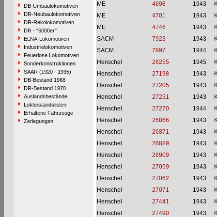
ME
4698
1943
DB-Umbaulokomotiven
DR-Neubaulokomotiven
ME
4701
1943
DR-Rekolokomotiven
ME
4746
1943
DR - "6000er"
SACM
7923
1943
ELNA-Lokomotiven
Industrielokomotiven
SACM
7997
1944
Feuerlose Lokomotiven
Henschel
28255
1945
Sonderkonstruktionen
SAAR (1920 - 1935)
Henschel
27198
1943
DB-Bestand 1968
Henschel
27205
1943
DR-Bestand 1970
Auslandsbestände
Henschel
27251
1943
Lokbestandslisten
Henschel
27270
1944
Erhaltene Fahrzeuge
Henschel
26866
1943
Zerlegungen
Henschel
26871
1943
Henschel
26889
1943
Henschel
26909
1943
Henschel
27059
1943
Henschel
27062
1943
Henschel
27071
1943
Henschel
27441
1943
Henschel
27490
1943