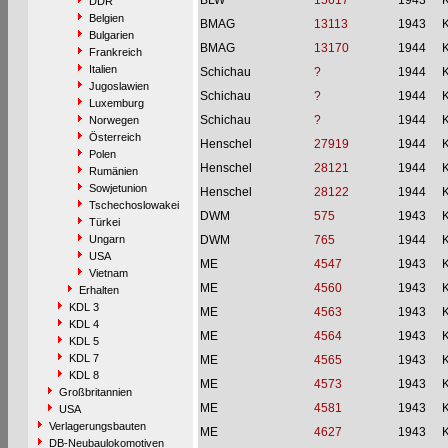
BLW
15617
1943
DDR
Belgien
BMAG
13113
1943
Bulgarien
BMAG
13170
1944
Frankreich
Italien
Schichau
?
1944
Jugoslawien
Schichau
?
1944
Luxemburg
Schichau
?
1944
Norwegen
Österreich
Henschel
27919
1944
Polen
Henschel
28121
1944
Rumänien
Sowjetunion
Henschel
28122
1944
Tschechoslowakei
DWM
575
1943
Türkei
Ungarn
DWM
765
1944
USA
ME
4547
1943
Vietnam
ME
4560
1943
Erhalten
KDL 3
ME
4563
1943
KDL 4
ME
4564
1943
KDL 5
KDL 7
ME
4565
1943
KDL 8
ME
4573
1943
Großbritannien
ME
4581
1943
USA
Verlagerungsbauten
ME
4627
1943
DB-Neubaulokomotiven