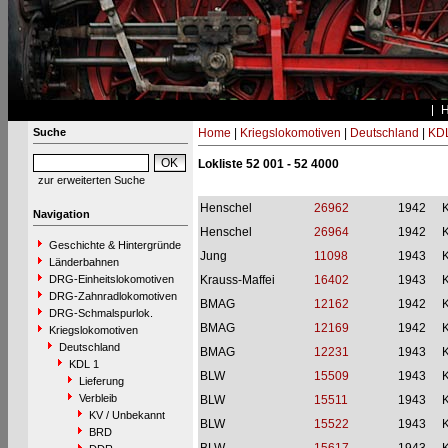
Suche
Home
|
Kriegslokomotiven
|
Deutschland
|
KDL
Lokliste 52 001 - 52 4000
zur erweiterten Suche
Henschel
26962
1942
Navigation
Henschel
26964
1942
Geschichte & Hintergründe
Jung
11098
1943
Länderbahnen
DRG-Einheitslokomotiven
Krauss-Maffei
16402
1943
DRG-Zahnradlokomotiven
BMAG
12162
1942
DRG-Schmalspurlok.
BMAG
12169
1942
Kriegslokomotiven
Deutschland
BMAG
12231
1943
KDL 1
BLW
15509
1943
Lieferung
Verbleib
BLW
15511
1943
KV / Unbekannt
BLW
15522
1943
BRD