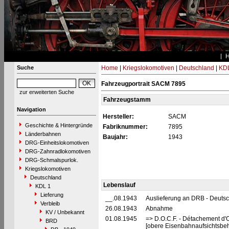
Suche
Home
|
Kriegslokomotiven
|
Deutschland
|
KDL
Fahrzeugportrait SACM 7895
zur erweiterten Suche
Fahrzeugstamm
Navigation
Hersteller:
SACM
Geschichte & Hintergründe
Fabriknummer:
7895
Länderbahnen
Baujahr:
1943
DRG-Einheitslokomotiven
DRG-Zahnradlokomotiven
DRG-Schmalspurlok.
Kriegslokomotiven
Deutschland
Lebenslauf
KDL 1
Lieferung
__.08.1943
Auslieferung an DRB - Deuts
Verbleib
26.08.1943
Abnahme
KV / Unbekannt
01.08.1945
=> D.O.C.F. - Détachement d'
BRD
[obere Eisenbahnaufsichtsbeh