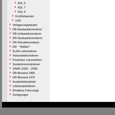
KDL 5
KDL 7
KDL 8
Großbritannien
USA
Verlagerungsbauten
DB-Neubaulokomotiven
DB-Umbaulokomotiven
DR-Neubaulokomotiven
DR-Rekolokomotiven
DR - "6000er"
ELNA-Lokomotiven
Industrielokomotiven
Feuerlose Lokomotiven
Sonderkonstruktionen
SAAR (1920 - 1935)
DB-Bestand 1968
DR-Bestand 1970
Auslandsbestände
Lokbestandslisten
Erhaltene Fahrzeuge
Zerlegungen