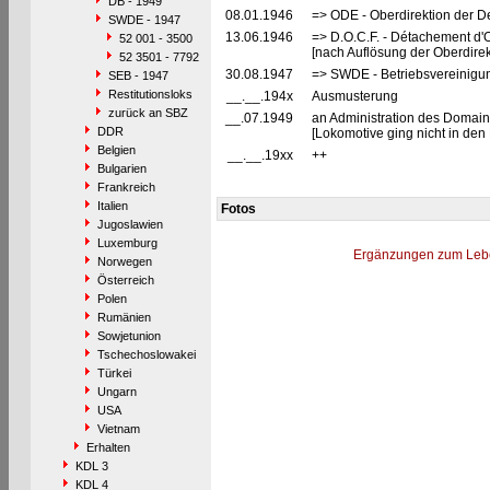
DB - 1949
08.01.1946
=> ODE - Oberdirektion der D
SWDE - 1947
13.06.1946
=> D.O.C.F. - Détachement d'
52 001 - 3500
[nach Auflösung der Oberdire
52 3501 - 7792
30.08.1947
=> SWDE - Betriebsvereinigu
SEB - 1947
Restitutionsloks
__.__.194x
Ausmusterung
zurück an SBZ
__.07.1949
an Administration des Domaine
DDR
[Lokomotive ging nicht in de
Belgien
__.__.19xx
++
Bulgarien
Frankreich
Italien
Fotos
Jugoslawien
Luxemburg
Ergänzungen zum Leb
Norwegen
Österreich
Polen
Rumänien
Sowjetunion
Tschechoslowakei
Türkei
Ungarn
USA
Vietnam
Erhalten
KDL 3
KDL 4