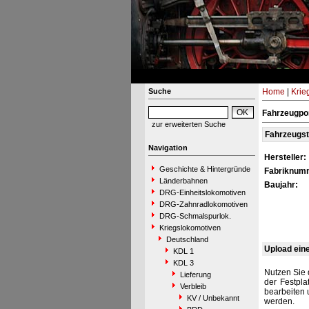
Suche
Home
|
Krie
Fahrzeugpor
zur erweiterten Suche
Fahrzeugs
Navigation
Hersteller:
Geschichte & Hintergründe
Fabriknum
Länderbahnen
Baujahr:
DRG-Einheitslokomotiven
DRG-Zahnradlokomotiven
DRG-Schmalspurlok.
Kriegslokomotiven
Deutschland
Upload ein
KDL 1
KDL 3
Nutzen Sie 
Lieferung
der Festpla
Verbleib
bearbeiten 
KV / Unbekannt
werden.