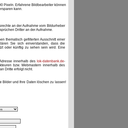
00 Pixeln. Erfahrene Bildbearbeiter können
ersparen kann.
gsrechte an der Aufnahme vom Bildurheber
nsprüchen Dritter an der Aufnahme.
nen thematisch gefilterten Ausschnitt einer
lären Sie sich einverstanden, dass die
etzt oder künftig zu sehen sein wird. Eine
-Adresse innerhalb des
lok-datenbank.de
-
akteuren bzw. Webmastern innerhalb des
 Dritte erfolgt nicht.
e Bilder und Ihre Daten löschen zu lassen!