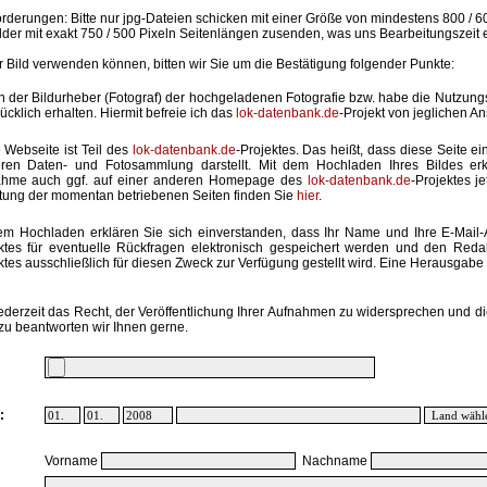
rderungen: Bitte nur jpg-Dateien schicken mit einer Größe von mindestens 800 / 6
lder mit exakt 750 / 500 Pixeln Seitenlängen zusenden, was uns Bearbeitungszeit 
hr Bild verwenden können, bitten wir Sie um die Bestätigung folgender Punkte:
in der Bildurheber (Fotograf) der hochgeladenen Fotografie bzw. habe die Nutzun
ücklich erhalten. Hiermit befreie ich das
lok-datenbank.de
-Projekt von jeglichen A
 Webseite ist Teil des
lok-datenbank.de
-Projektes. Das heißt, dass diese Seite ei
ren Daten- und Fotosammlung darstellt. Mit dem Hochladen Ihres Bildes erk
ahme auch ggf. auf einer anderen Homepage des
lok-datenbank.de
-Projektes j
stung der momentan betriebenen Seiten finden Sie
hier
.
em Hochladen erklären Sie sich einverstanden, dass Ihr Name und Ihre E-Mail
ktes für eventuelle Rückfragen elektronisch gespeichert werden und den Red
ktes ausschließlich für diesen Zweck zur Verfügung gestellt wird. Eine Herausgabe an
ederzeit das Recht, der Veröffentlichung Ihrer Aufnahmen zu widersprechen und di
zu beantworten wir Ihnen gerne.
:
Vorname
Nachname