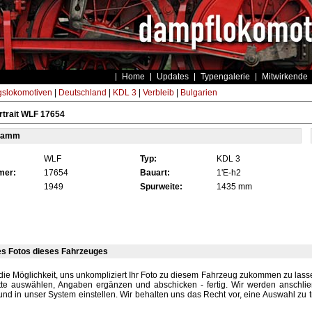
Home
Updates
Typengalerie
Mitwirkende
gslokomotiven
|
Deutschland
|
KDL 3
|
Verbleib
|
Bulgarien
trait WLF 17654
tamm
WLF
Typ:
KDL 3
mer:
17654
Bauart:
1'E-h2
1949
Spurweite:
1435 mm
es Fotos dieses Fahrzeuges
die Möglichkeit, uns unkompliziert Ihr Foto zu diesem Fahrzeug zukommen zu lassen
tte auswählen, Angaben ergänzen und abschicken - fertig. Wir werden anschli
und in unser System einstellen. Wir behalten uns das Recht vor, eine Auswahl zu t