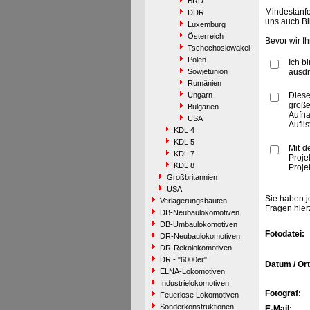
BRD
Mindestanfo
DDR
uns auch Bi
Luxemburg
Österreich
Bevor wir I
Tschechoslowakei
Polen
Ich b
Sowjetunion
ausdr
Rumänien
Ungarn
Diese
größe
Bulgarien
Aufn
USA
Aufli
KDL 4
KDL 5
Mit d
KDL 7
Proje
KDL 8
Proje
Großbritannien
USA
Sie haben j
Verlagerungsbauten
Fragen hier
DB-Neubaulokomotiven
DB-Umbaulokomotiven
Fotodatei:
DR-Neubaulokomotiven
DR-Rekolokomotiven
DR - "6000er"
Datum / Ort
ELNA-Lokomotiven
Industrielokomotiven
Fotograf:
Feuerlose Lokomotiven
Sonderkonstruktionen
E-Mail: