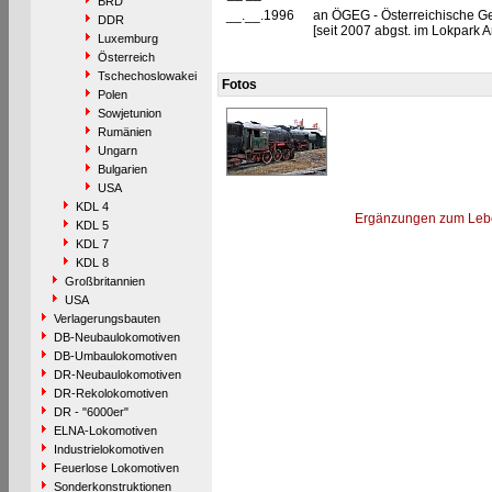
BRD
__.__.1996
an ÖGEG - Österreichische Ges
DDR
[seit 2007 abgst. im Lokpark 
Luxemburg
Österreich
Tschechoslowakei
Fotos
Polen
Sowjetunion
Rumänien
Ungarn
Bulgarien
USA
KDL 4
Ergänzungen zum Leb
KDL 5
KDL 7
KDL 8
Großbritannien
USA
Verlagerungsbauten
DB-Neubaulokomotiven
DB-Umbaulokomotiven
DR-Neubaulokomotiven
DR-Rekolokomotiven
DR - "6000er"
ELNA-Lokomotiven
Industrielokomotiven
Feuerlose Lokomotiven
Sonderkonstruktionen