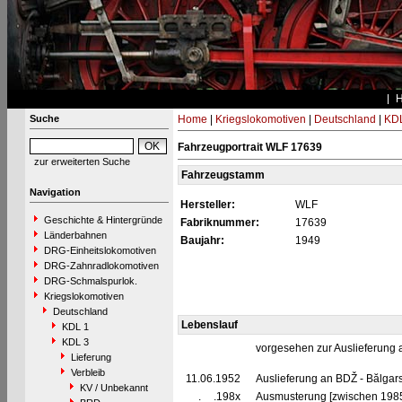
Suche
Home
|
Kriegslokomotiven
|
Deutschland
|
KDL
Fahrzeugportrait WLF 17639
zur erweiterten Suche
Fahrzeugstamm
Navigation
Hersteller:
WLF
Geschichte & Hintergründe
Fabriknummer:
17639
Länderbahnen
Baujahr:
1949
DRG-Einheitslokomotiven
DRG-Zahnradlokomotiven
DRG-Schmalspurlok.
Kriegslokomotiven
Deutschland
Lebenslauf
KDL 1
KDL 3
vorgesehen zur Auslieferung
Lieferung
Verbleib
11.06.1952
Auslieferung an BDŽ - Bălgars
KV / Unbekannt
__.__.198x
Ausmusterung [zwischen 198