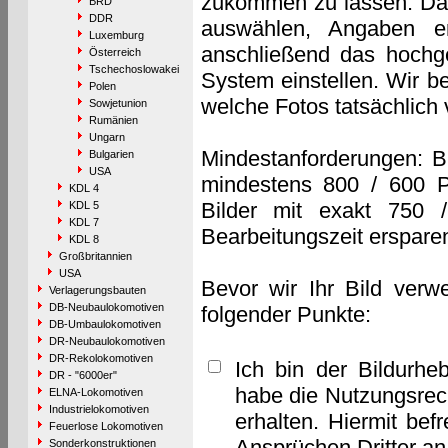
zukommen zu lassen. Das 
BRD
DDR
auswählen, Angaben e
Luxemburg
anschließend das hochge
Österreich
Tschechoslowakei
System einstellen. Wir b
Polen
welche Fotos tatsächlich
Sowjetunion
Rumänien
Ungarn
Mindestanforderungen: B
Bulgarien
USA
mindestens 800 / 600 P
KDL 4
Bilder mit exakt 750 
KDL 5
KDL 7
Bearbeitungszeit erspare
KDL 8
Großbritannien
USA
Bevor wir Ihr Bild verw
Verlagerungsbauten
DB-Neubaulokomotiven
folgender Punkte:
DB-Umbaulokomotiven
DR-Neubaulokomotiven
DR-Rekolokomotiven
Ich bin der Bildurhe
DR - "6000er"
habe die Nutzungsrec
ELNA-Lokomotiven
Industrielokomotiven
erhalten. Hiermit bef
Feuerlose Lokomotiven
Ansprüchen Dritter a
Sonderkonstruktionen