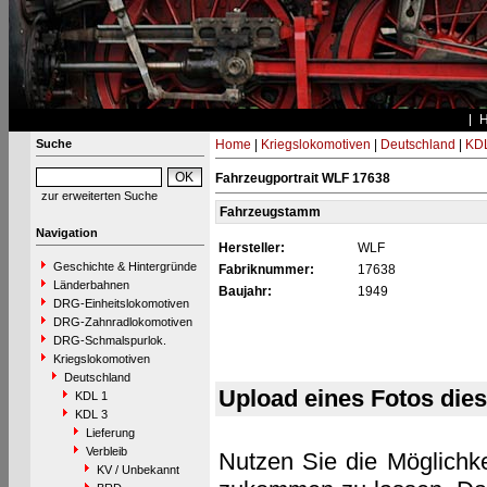
Suche
Home
|
Kriegslokomotiven
|
Deutschland
|
KDL
Fahrzeugportrait WLF 17638
zur erweiterten Suche
Fahrzeugstamm
Navigation
Hersteller:
WLF
Geschichte & Hintergründe
Fabriknummer:
17638
Länderbahnen
Baujahr:
1949
DRG-Einheitslokomotiven
DRG-Zahnradlokomotiven
DRG-Schmalspurlok.
Kriegslokomotiven
Deutschland
Upload eines Fotos die
KDL 1
KDL 3
Lieferung
Verbleib
Nutzen Sie die Möglichke
KV / Unbekannt