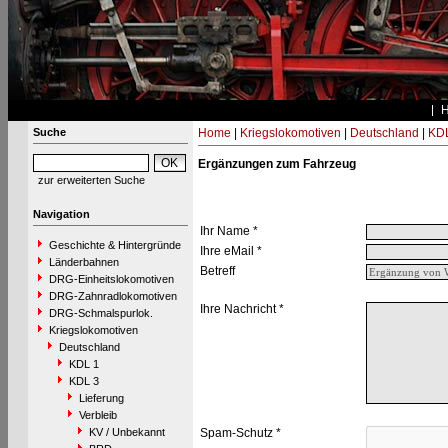
Suche
Home
|
Kriegslokomotiven
|
Deutschland
|
KDL
Ergänzungen zum Fahrzeug
zur erweiterten Suche
Navigation
Ihr Name *
Geschichte & Hintergründe
Ihre eMail *
Länderbahnen
Betreff
DRG-Einheitslokomotiven
DRG-Zahnradlokomotiven
Ihre Nachricht *
DRG-Schmalspurlok.
Kriegslokomotiven
Deutschland
KDL 1
KDL 3
Lieferung
Verbleib
KV / Unbekannt
Spam-Schutz *