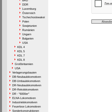
BRD
DDR
Luxemburg
Österreich
Tschechoslowakei
Polen
Sowjetunion
Rumänien
Ungarn
Bulgarien
USA
KDL 4
KDL 5
KDL 7
KDL 8
Großbritannien
USA
Verlagerungsbauten
DB-Neubaulokomotiven
DB-Umbaulokomotiven
DR-Neubaulokomotiven
DR-Rekolokomotiven
DR - "6000er"
ELNA-Lokomotiven
Industrielokomotiven
Feuerlose Lokomotiven
Sonderkonstruktionen