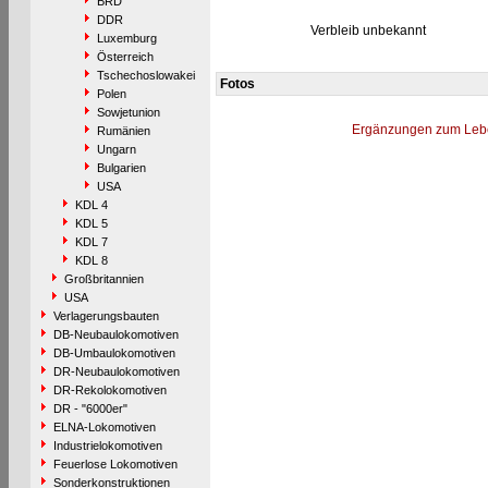
BRD
DDR
Verbleib unbekannt
Luxemburg
Österreich
Tschechoslowakei
Fotos
Polen
Sowjetunion
Ergänzungen zum Leb
Rumänien
Ungarn
Bulgarien
USA
KDL 4
KDL 5
KDL 7
KDL 8
Großbritannien
USA
Verlagerungsbauten
DB-Neubaulokomotiven
DB-Umbaulokomotiven
DR-Neubaulokomotiven
DR-Rekolokomotiven
DR - "6000er"
ELNA-Lokomotiven
Industrielokomotiven
Feuerlose Lokomotiven
Sonderkonstruktionen