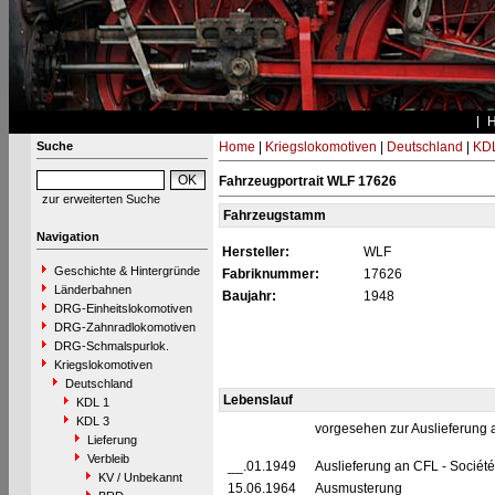
Suche
Home
|
Kriegslokomotiven
|
Deutschland
|
KDL
Fahrzeugportrait WLF 17626
zur erweiterten Suche
Fahrzeugstamm
Navigation
Hersteller:
WLF
Geschichte & Hintergründe
Fabriknummer:
17626
Länderbahnen
Baujahr:
1948
DRG-Einheitslokomotiven
DRG-Zahnradlokomotiven
DRG-Schmalspurlok.
Kriegslokomotiven
Deutschland
Lebenslauf
KDL 1
KDL 3
vorgesehen zur Auslieferung
Lieferung
Verbleib
__.01.1949
Auslieferung an CFL - Sociét
KV / Unbekannt
15.06.1964
Ausmusterung