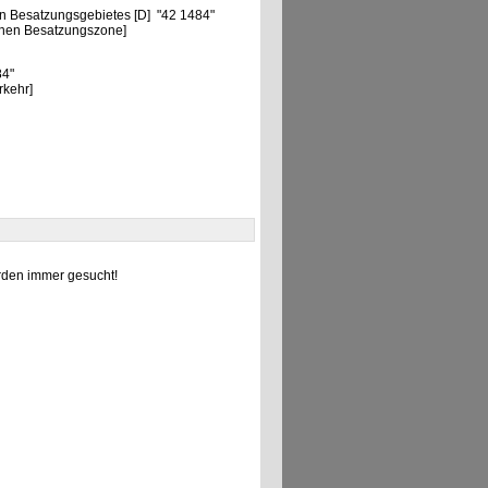
n Besatzungsgebietes [D] "42 1484"
chen Besatzungszone]
84"
rkehr]
den immer gesucht!