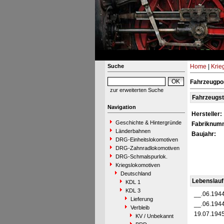
Suche
Home
|
Krie
Fahrzeugpor
zur erweiterten Suche
Fahrzeugs
Navigation
Hersteller:
Geschichte & Hintergründe
Fabriknum
Länderbahnen
Baujahr:
DRG-Einheitslokomotiven
DRG-Zahnradlokomotiven
DRG-Schmalspurlok.
Kriegslokomotiven
Deutschland
Lebenslauf
KDL 1
KDL 3
__.06.194
Lieferung
__.06.194
Verbleib
19.07.194
KV / Unbekannt