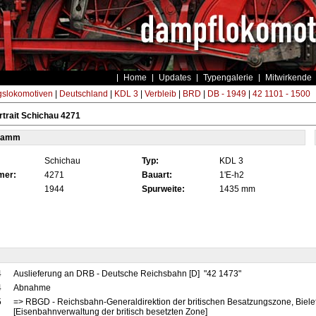
Home
Updates
Typengalerie
Mitwirkende
gslokomotiven
|
Deutschland
|
KDL 3
|
Verbleib
|
BRD
|
DB - 1949
|
42 1101 - 1500
trait Schichau 4271
tamm
Schichau
Typ:
KDL 3
mer:
4271
Bauart:
1'E-h2
1944
Spurweite:
1435 mm
4
Auslieferung an DRB - Deutsche Reichsbahn [D] "42 1473"
4
Abnahme
5
=> RBGD - Reichsbahn-Generaldirektion der britischen Besatzungszone, Biele
[Eisenbahnverwaltung der britisch besetzten Zone]