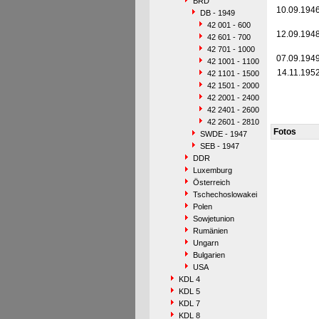
BRD
10.09.194
DB - 1949
42 001 - 600
12.09.194
42 601 - 700
42 701 - 1000
07.09.194
42 1001 - 1100
14.11.195
42 1101 - 1500
42 1501 - 2000
42 2001 - 2400
42 2401 - 2600
42 2601 - 2810
Fotos
SWDE - 1947
SEB - 1947
DDR
Luxemburg
Österreich
Tschechoslowakei
Polen
Sowjetunion
Rumänien
Ungarn
Bulgarien
USA
KDL 4
KDL 5
KDL 7
KDL 8