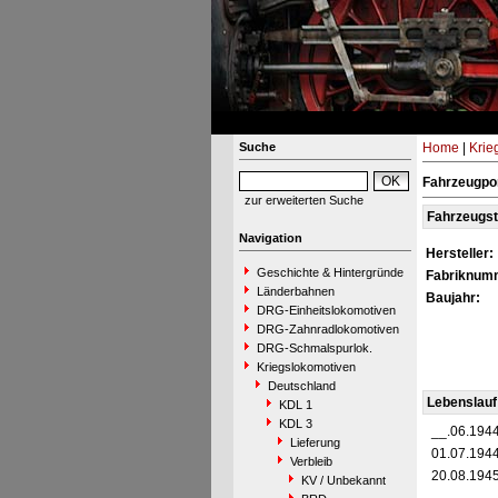
Suche
Home
|
Krie
Fahrzeugpor
zur erweiterten Suche
Fahrzeugs
Navigation
Hersteller:
Geschichte & Hintergründe
Fabriknum
Länderbahnen
Baujahr:
DRG-Einheitslokomotiven
DRG-Zahnradlokomotiven
DRG-Schmalspurlok.
Kriegslokomotiven
Deutschland
Lebenslauf
KDL 1
KDL 3
__.06.194
Lieferung
01.07.194
Verbleib
20.08.194
KV / Unbekannt