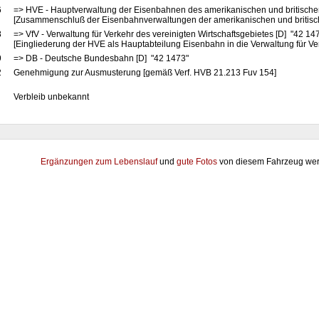
6
=> HVE - Hauptverwaltung der Eisenbahnen des amerikanischen und britische
[Zusammenschluß der Eisenbahnverwaltungen der amerikanischen und britis
8
=> VfV - Verwaltung für Verkehr des vereinigten Wirtschaftsgebietes [D] "42 14
[Eingliederung der HVE als Hauptabteilung Eisenbahn in die Verwaltung für Ve
9
=> DB - Deutsche Bundesbahn [D] "42 1473"
2
Genehmigung zur Ausmusterung [gemäß Verf. HVB 21.213 Fuv 154]
Verbleib unbekannt
Ergänzungen zum Lebenslauf
und
gute Fotos
von diesem Fahrzeug wer