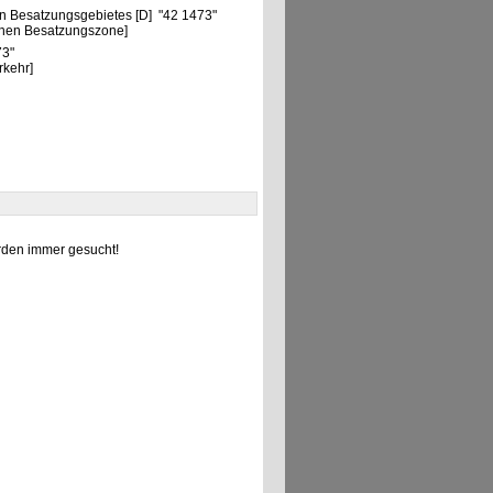
n Besatzungsgebietes [D] "42 1473"
chen Besatzungszone]
73"
rkehr]
den immer gesucht!