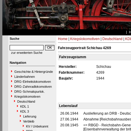
Suche
Home
|
Kriegslokomotiven
|
Deutschland
|
KDL
Fahrzeugportrait Schichau 4269
zur erweiterten Suche
Fahrzeugstamm
Navigation
Hersteller:
Schichau
Geschichte & Hintergründe
Fabriknummer:
4269
Länderbahnen
Baujahr:
1944
DRG-Einheitslokomotiven
DRG-Zahnradlokomotiven
DRG-Schmalspurlok.
Kriegslokomotiven
Deutschland
Lebenslauf
KDL 1
KDL 3
26.06.1944
Auslieferung an DRB - Deuts
Lieferung
27.06.1944
Abnahme [Reichsbahnausbes
Verbleib
20.08.1945
=> RBGD - Reichsbahn-General
KV / Unbekannt
[Eisenbahnverwaltung der brit