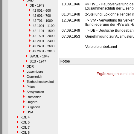
BRD
10.09.1946
=> HVE - Hauptverwaltung de
DB - 1949
[Zusammenschluß der Eisenba
42 001 - 600
01.04.1948
z-Stellung [Lok ohne Tender i
42 601 - 700
12.09.1948
=> VfV - Verwaltung für Verke
42 701 - 1000
[Eingliederung der HVE als Ha
42 1001 - 1100
07.09.1949
=> DB - Deutsche Bundesbah
42 1101 - 1500
42 1501 - 2000
07.09.1953
Genehmigung zur Ausmusterun
42 2001 - 2400
42 2401 - 2600
Verbleib unbekannt
42 2601 - 2810
SWDE - 1947
Fotos
SEB - 1947
DDR
Luxemburg
Ergänzungen zum Leb
Österreich
Tschechoslowakei
Polen
Sowjetunion
Rumänien
Ungarn
Bulgarien
USA
KDL 4
KDL 5
KDL 7
KDL 8