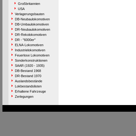
Großbritannien
USA
Verlagerungsbauten
DB-Neubaulokomotiven
DB-Umbaulokomotiven
DR-Neubaulokomotiven
DR-Rekolokomotiven
DR - "6000er"
ELNA-Lokomotiven
Industrielokomotiven
Feuerlose Lokomotiven
Sonderkonstruktionen
SAAR (1920 - 1935)
DB-Bestand 1968
DR-Bestand 1970
Auslandsbestände
Lokbestandslisten
Erhaltene Fahrzeuge
Zerlegungen