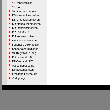
Großbritannien
USA
Verlagerungsbauten
DB-Neubaulokomotiven
DB-Umbaulokomotiven
DR-Neubaulokomotiven
DR-Rekolokomotiven
DR - "6000er"
ELNA-Lokomotiven
Industrielokomotiven
Feuerlose Lokomotiven
Sonderkonstruktionen
SAAR (1920 - 1935)
DB-Bestand 1968
DR-Bestand 1970
Auslandsbestände
Lokbestandslisten
Erhaltene Fahrzeuge
Zerlegungen