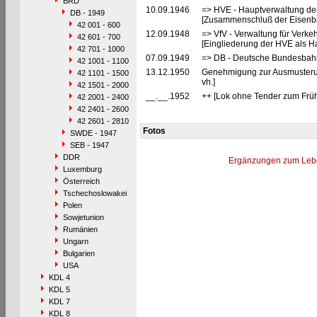
BRD
10.09.1946
=> HVE - Hauptverwaltung de
DB - 1949
[Zusammenschluß der Eisenba
42 001 - 600
12.09.1948
=> VfV - Verwaltung für Verke
42 601 - 700
[Eingliederung der HVE als Ha
42 701 - 1000
07.09.1949
=> DB - Deutsche Bundesbah
42 1001 - 1100
13.12.1950
Genehmigung zur Ausmusterun
42 1101 - 1500
vh.]
42 1501 - 2000
__.__.1952
++ [Lok ohne Tender zum Früh
42 2001 - 2400
42 2401 - 2600
42 2601 - 2810
Fotos
SWDE - 1947
SEB - 1947
DDR
Ergänzungen zum Leb
Luxemburg
Österreich
Tschechoslowakei
Polen
Sowjetunion
Rumänien
Ungarn
Bulgarien
USA
KDL 4
KDL 5
KDL 7
KDL 8