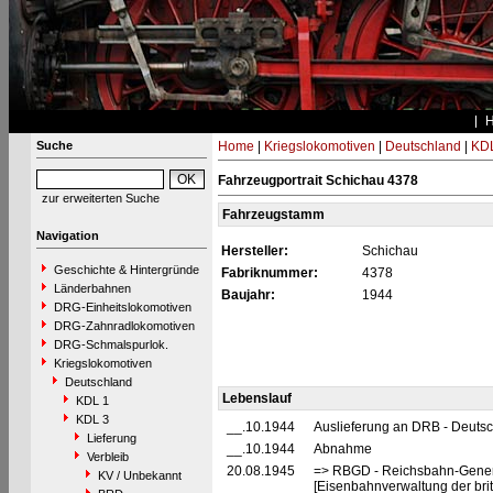
Suche
Home
|
Kriegslokomotiven
|
Deutschland
|
KDL
Fahrzeugportrait Schichau 4378
zur erweiterten Suche
Fahrzeugstamm
Navigation
Hersteller:
Schichau
Geschichte & Hintergründe
Fabriknummer:
4378
Länderbahnen
Baujahr:
1944
DRG-Einheitslokomotiven
DRG-Zahnradlokomotiven
DRG-Schmalspurlok.
Kriegslokomotiven
Deutschland
Lebenslauf
KDL 1
KDL 3
__.10.1944
Auslieferung an DRB - Deuts
Lieferung
__.10.1944
Abnahme
Verbleib
20.08.1945
=> RBGD - Reichsbahn-General
KV / Unbekannt
[Eisenbahnverwaltung der briti