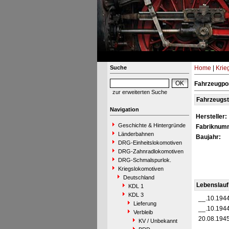
Suche
Home
|
Krie
Fahrzeugpor
zur erweiterten Suche
Fahrzeugs
Navigation
Hersteller:
Geschichte & Hintergründe
Fabriknum
Länderbahnen
Baujahr:
DRG-Einheitslokomotiven
DRG-Zahnradlokomotiven
DRG-Schmalspurlok.
Kriegslokomotiven
Deutschland
Lebenslauf
KDL 1
KDL 3
__.10.194
Lieferung
__.10.194
Verbleib
20.08.194
KV / Unbekannt