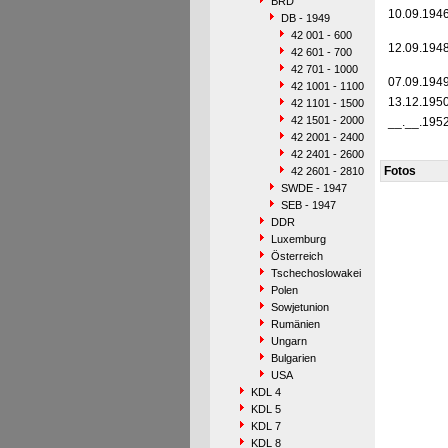
BRD
10.09.194
DB - 1949
42 001 - 600
12.09.194
42 601 - 700
42 701 - 1000
07.09.194
42 1001 - 1100
13.12.195
42 1101 - 1500
42 1501 - 2000
__.__.195
42 2001 - 2400
42 2401 - 2600
Fotos
42 2601 - 2810
SWDE - 1947
SEB - 1947
DDR
Luxemburg
Österreich
Tschechoslowakei
Polen
Sowjetunion
Rumänien
Ungarn
Bulgarien
USA
KDL 4
KDL 5
KDL 7
KDL 8