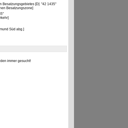
n Besatzungsgebietes [D] "42 1435"
chen Besatzungszone]
35"
rkehr]
tmund Süd abg.]
den immer gesucht!