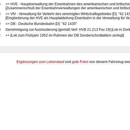
6
=> HVE - Hauptverwaltung der Eisenbahnen des amerikanischen und britische
[Zusammenschluß der Eisenbahnverwaltungen der amerikanischen und britis
8
=> VfV - Verwaltung für Verkehr des vereinigten Wirtschaftsgebietes [D] "42 14
[Eingliederung der HVE als Hauptabteilung Eisenbahn in die Verwaltung für Ve
9
=> DB - Deutsche Bundesbahn [D] "42 1435"
0
Genehmigung zur Ausmusterung [gemäß Verf. HVB 21.213 Fuv 19] [Lok in Dor
2
++ [Lok zum Frühjahr 1952 im Rahmen der DB Sonderschrottaktion zerlegt]
Ergänzungen zum Lebenslauf
und
gute Fotos
von diesem Fahrzeug wer