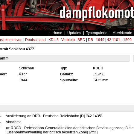
Home
Updates
Typengalerie
Mitwirkende
gslokomotiven
|
Deutschland
|
KDL 3
|
Verbleib
|
BRD
|
DB - 1949
|
42 1101 - 1500
trait Schichau 4377
tamm
Schichau
Typ:
KDL 3
mer:
4377
Bauart:
1'E-h2
1944
Spurweite:
1435 mm
4
Auslieferung an DRB - Deutsche Reichsbahn [D] "42 1435"
4
Abnahme
5
=> RBGD - Reichsbahn-Generaldirektion der britischen Besatzungszone, Biele
[Eisenbahnverwaltung der britisch besetzten Zone] [vmtl.]