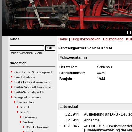
Suche
Home
|
Kriegslokomotiven
|
Deutschland
|
KDL
Fahrzeugportrait Schichau 4439
zur erweiterten Suche
Fahrzeugstamm
Navigation
Hersteller:
Schichau
Geschichte & Hintergründe
Fabriknummer:
4439
Länderbahnen
Baujahr:
1944
DRG-Einheitslokomotiven
DRG-Zahnradlokomotiven
DRG-Schmalspurlok.
Kriegslokomotiven
Deutschland
Lebenslauf
KDL 1
KDL 3
__.12.1944
Auslieferung an DRB - Deuts
Lieferung
__.12.1944
Abnahme
Verbleib
19.07.1945
=> OBL-USZ - Oberbetriebslei
KV / Unbekannt
[Eisenbahnverwaltung der ame