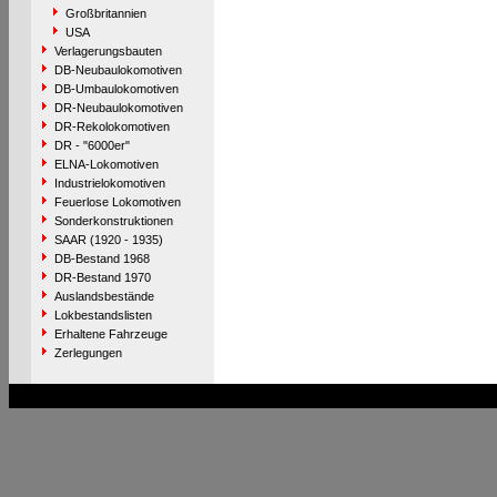
Großbritannien
USA
Verlagerungsbauten
DB-Neubaulokomotiven
DB-Umbaulokomotiven
DR-Neubaulokomotiven
DR-Rekolokomotiven
DR - "6000er"
ELNA-Lokomotiven
Industrielokomotiven
Feuerlose Lokomotiven
Sonderkonstruktionen
SAAR (1920 - 1935)
DB-Bestand 1968
DR-Bestand 1970
Auslandsbestände
Lokbestandslisten
Erhaltene Fahrzeuge
Zerlegungen