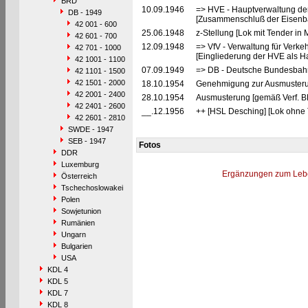
BRD
10.09.1946
=> HVE - Hauptverwaltung de
DB - 1949
[Zusammenschluß der Eisenba
42 001 - 600
25.06.1948
z-Stellung [Lok mit Tender in
42 601 - 700
12.09.1948
=> VfV - Verwaltung für Verke
42 701 - 1000
[Eingliederung der HVE als Ha
42 1001 - 1100
07.09.1949
=> DB - Deutsche Bundesbah
42 1101 - 1500
42 1501 - 2000
18.10.1954
Genehmigung zur Ausmusterun
42 2001 - 2400
28.10.1954
Ausmusterung [gemäß Verf. B
42 2401 - 2600
__.12.1956
++ [HSL Desching] [Lok ohne 
42 2601 - 2810
SWDE - 1947
SEB - 1947
Fotos
DDR
Luxemburg
Ergänzungen zum Leb
Österreich
Tschechoslowakei
Polen
Sowjetunion
Rumänien
Ungarn
Bulgarien
USA
KDL 4
KDL 5
KDL 7
KDL 8