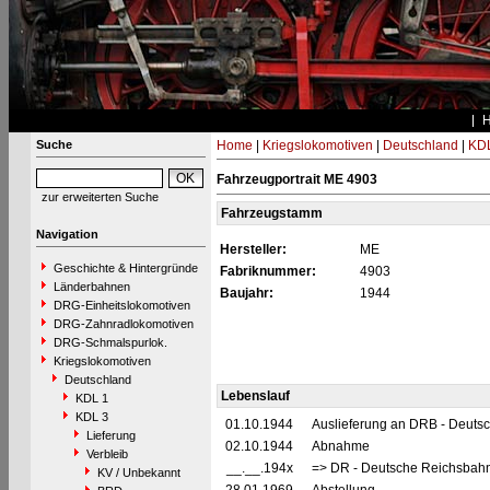
Suche
Home
|
Kriegslokomotiven
|
Deutschland
|
KDL
Fahrzeugportrait ME 4903
zur erweiterten Suche
Fahrzeugstamm
Navigation
Hersteller:
ME
Geschichte & Hintergründe
Fabriknummer:
4903
Länderbahnen
Baujahr:
1944
DRG-Einheitslokomotiven
DRG-Zahnradlokomotiven
DRG-Schmalspurlok.
Kriegslokomotiven
Deutschland
Lebenslauf
KDL 1
KDL 3
01.10.1944
Auslieferung an DRB - Deuts
Lieferung
02.10.1944
Abnahme
Verbleib
__.__.194x
=> DR - Deutsche Reichsbahn
KV / Unbekannt