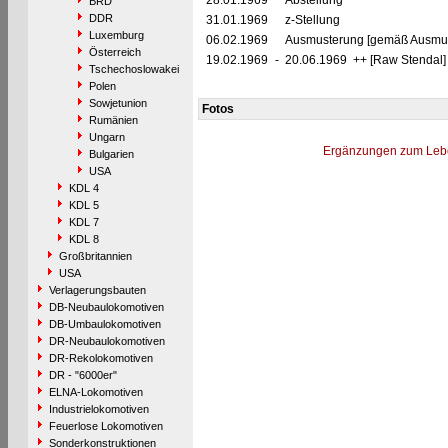
28.01.1969
Abstellung
BRD
DDR
31.01.1969
z-Stellung
Luxemburg
06.02.1969
Ausmusterung [gemäß Ausmust
Österreich
19.02.1969
-
20.06.1969 ++ [Raw Stendal]
Tschechoslowakei
Polen
Sowjetunion
Fotos
Rumänien
Ungarn
Ergänzungen zum Leb
Bulgarien
USA
KDL 4
KDL 5
KDL 7
KDL 8
Großbritannien
USA
Verlagerungsbauten
DB-Neubaulokomotiven
DB-Umbaulokomotiven
DR-Neubaulokomotiven
DR-Rekolokomotiven
DR - "6000er"
ELNA-Lokomotiven
Industrielokomotiven
Feuerlose Lokomotiven
Sonderkonstruktionen