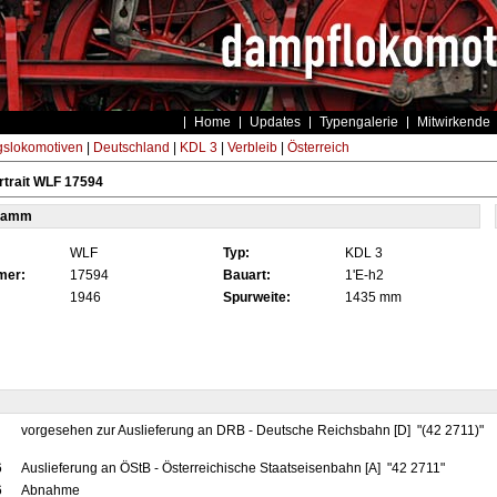
Home
Updates
Typengalerie
Mitwirkende
gslokomotiven
|
Deutschland
|
KDL 3
|
Verbleib
|
Österreich
trait WLF 17594
tamm
WLF
Typ:
KDL 3
mer:
17594
Bauart:
1'E-h2
1946
Spurweite:
1435 mm
vorgesehen zur Auslieferung an DRB - Deutsche Reichsbahn [D] "(42 2711)"
6
Auslieferung an ÖStB - Österreichische Staatseisenbahn [A] "42 2711"
6
Abnahme