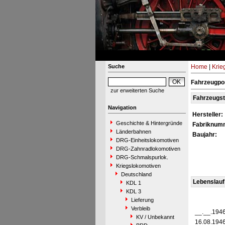
Suche
Home
|
Krie
Fahrzeugpor
zur erweiterten Suche
Fahrzeugs
Navigation
Hersteller:
Geschichte & Hintergründe
Fabriknum
Länderbahnen
Baujahr:
DRG-Einheitslokomotiven
DRG-Zahnradlokomotiven
DRG-Schmalspurlok.
Kriegslokomotiven
Deutschland
Lebenslauf
KDL 1
KDL 3
Lieferung
Verbleib
__.__.194
KV / Unbekannt
16.08.194