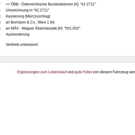
7
=> ÖBB - Österreichische Bundesbahnen [A] "42 2711"
4
Umzeichnung in "42.2711"
x
Kassierung [Mürzzuschlag]
8
an Bormann & Co., Wien 1 [A]
x
an MÁV - Magyar Államvasutak [H] "501.002"
1
Ausmusterung
Verbleib unbekannt
Ergänzungen zum Lebenslauf
und
gute Fotos
von diesem Fahrzeug wer