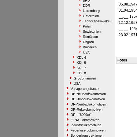
BRD
05.08.194
DDR
01.04.195
Luxemburg
Österreich
__.__.195
Tschechoslowakei
12.12.195
Polen
__.__.195
Sowjetunion
23.02.197
Rumänien
Ungarn
Bulgarien
USA
KDL 4
Fotos
KDL 5
KDL 7
KDL 8
Großbritannien
USA
Verlagerungsbauten
DB-Neubaulokomotiven
DB-Umbaulokomotiven
DR-Neubaulokomotiven
DR-Rekolokomotiven
DR - "6000er"
ELNA-Lokomotiven
Industrielokomotiven
Feuerlose Lokomotiven
Sonderkonstruktionen