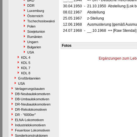
__.__.194x
=> DR - Deutsche Reichsbahn
BRD
DDR
30.04.1950
-
21.10.1950 Abstellung [Lok be
Luxemburg
08.02.1967
Abstellung
Österreich
25.05.1967
z-Stellung
Tschechoslowakei
12.06.1968
Ausmusterung [gemäß Ausmust
Polen
24.07.1968
-
__.10.1968 ++ [Raw Stendal] 
Sowjetunion
Rumänien
Ungarn
Fotos
Bulgarien
USA
KDL 4
Ergänzungen zum Leb
KDL 5
KDL 7
KDL 8
Großbritannien
USA
Verlagerungsbauten
DB-Neubaulokomotiven
DB-Umbaulokomotiven
DR-Neubaulokomotiven
DR-Rekolokomotiven
DR - "6000er"
ELNA-Lokomotiven
Industrielokomotiven
Feuerlose Lokomotiven
Sonderkonstruktionen