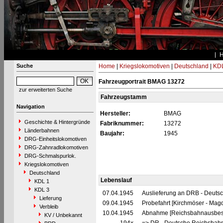
Suche
Home
|
Kriegslokomotiven
|
Deutschland
|
KDL
Fahrzeugportrait BMAG 13272
zur erweiterten Suche
Fahrzeugstamm
Navigation
Hersteller:
BMAG
Geschichte & Hintergründe
Fabriknummer:
13272
Länderbahnen
Baujahr:
1945
DRG-Einheitslokomotiven
DRG-Zahnradlokomotiven
DRG-Schmalspurlok.
Kriegslokomotiven
Deutschland
Lebenslauf
KDL 1
KDL 3
07.04.1945
Auslieferung an DRB - Deuts
Lieferung
09.04.1945
Probefahrt [Kirchmöser - Ma
Verbleib
10.04.1945
Abnahme [Reichsbahnausbes
KV / Unbekannt