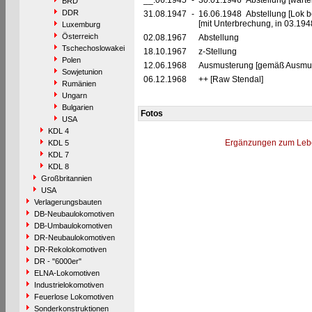
__.06.1945
-
30.01.1946 Abstellung [warte
BRD
DDR
31.08.1947
-
16.06.1948 Abstellung [Lok be
[mit Unterbrechung, in 03.19
Luxemburg
Österreich
02.08.1967
Abstellung
Tschechoslowakei
18.10.1967
z-Stellung
Polen
12.06.1968
Ausmusterung [gemäß Ausmust
Sowjetunion
06.12.1968
++ [Raw Stendal]
Rumänien
Ungarn
Bulgarien
Fotos
USA
KDL 4
Ergänzungen zum Leb
KDL 5
KDL 7
KDL 8
Großbritannien
USA
Verlagerungsbauten
DB-Neubaulokomotiven
DB-Umbaulokomotiven
DR-Neubaulokomotiven
DR-Rekolokomotiven
DR - "6000er"
ELNA-Lokomotiven
Industrielokomotiven
Feuerlose Lokomotiven
Sonderkonstruktionen