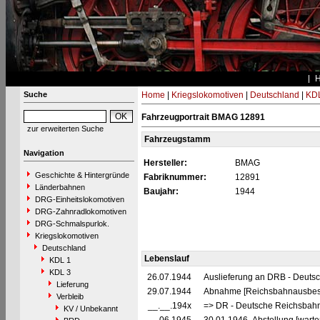
Suche
Home
|
Kriegslokomotiven
|
Deutschland
|
KDL
Fahrzeugportrait BMAG 12891
zur erweiterten Suche
Fahrzeugstamm
Navigation
Hersteller:
BMAG
Geschichte & Hintergründe
Fabriknummer:
12891
Länderbahnen
Baujahr:
1944
DRG-Einheitslokomotiven
DRG-Zahnradlokomotiven
DRG-Schmalspurlok.
Kriegslokomotiven
Deutschland
Lebenslauf
KDL 1
KDL 3
26.07.1944
Auslieferung an DRB - Deuts
Lieferung
29.07.1944
Abnahme [Reichsbahnausbes
Verbleib
__.__.194x
=> DR - Deutsche Reichsbahn
KV / Unbekannt