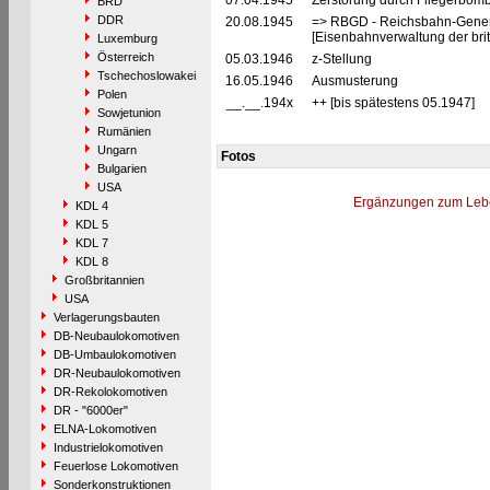
07.04.1945
Zerstörung durch Fliegerbomb
BRD
DDR
20.08.1945
=> RBGD - Reichsbahn-General
[Eisenbahnverwaltung der brit
Luxemburg
Österreich
05.03.1946
z-Stellung
Tschechoslowakei
16.05.1946
Ausmusterung
Polen
__.__.194x
++ [bis spätestens 05.1947]
Sowjetunion
Rumänien
Ungarn
Fotos
Bulgarien
USA
Ergänzungen zum Leb
KDL 4
KDL 5
KDL 7
KDL 8
Großbritannien
USA
Verlagerungsbauten
DB-Neubaulokomotiven
DB-Umbaulokomotiven
DR-Neubaulokomotiven
DR-Rekolokomotiven
DR - "6000er"
ELNA-Lokomotiven
Industrielokomotiven
Feuerlose Lokomotiven
Sonderkonstruktionen