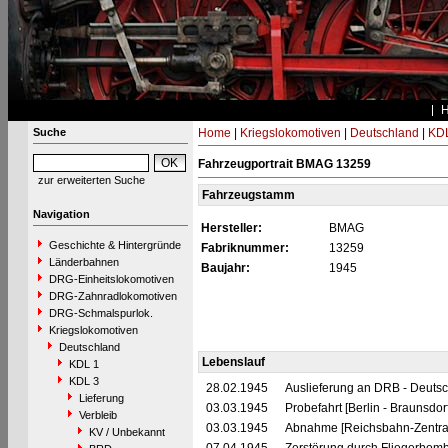
Suche
Home
|
Kriegslokomotiven
|
Deutschland
|
KDL
Fahrzeugportrait BMAG 13259
zur erweiterten Suche
Fahrzeugstamm
Navigation
Hersteller:
BMAG
Geschichte & Hintergründe
Fabriknummer:
13259
Länderbahnen
Baujahr:
1945
DRG-Einheitslokomotiven
DRG-Zahnradlokomotiven
DRG-Schmalspurlok.
Kriegslokomotiven
Deutschland
Lebenslauf
KDL 1
KDL 3
28.02.1945
Auslieferung an DRB - Deuts
Lieferung
03.03.1945
Probefahrt [Berlin - Braunsdor
Verbleib
03.03.1945
Abnahme [Reichsbahn-Zentral
KV / Unbekannt