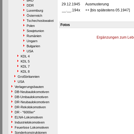
BRD
29.12.1945
Ausmusterung
DDR
__.__.194x
++ [bis spätestens 05.1947]
Luxemburg
Österreich
Tschechoslowakei
Fotos
Polen
Sowjetunion
Rumänien
Ergänzungen zum Leb
Ungarn
Bulgarien
USA
KDL 4
KDL 5
KDL 7
KDL 8
Großbritannien
USA
Verlagerungsbauten
DB-Neubaulokomotiven
DB-Umbaulokomotiven
DR-Neubaulokomotiven
DR-Rekolokomotiven
DR - "6000er"
ELNA-Lokomotiven
Industrielokomotiven
Feuerlose Lokomotiven
Sonderkonstruktionen