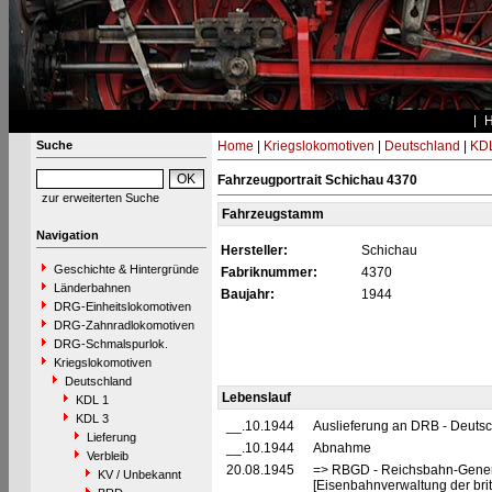
Suche
Home
|
Kriegslokomotiven
|
Deutschland
|
KDL
Fahrzeugportrait Schichau 4370
zur erweiterten Suche
Fahrzeugstamm
Navigation
Hersteller:
Schichau
Geschichte & Hintergründe
Fabriknummer:
4370
Länderbahnen
Baujahr:
1944
DRG-Einheitslokomotiven
DRG-Zahnradlokomotiven
DRG-Schmalspurlok.
Kriegslokomotiven
Deutschland
Lebenslauf
KDL 1
KDL 3
__.10.1944
Auslieferung an DRB - Deuts
Lieferung
__.10.1944
Abnahme
Verbleib
20.08.1945
=> RBGD - Reichsbahn-General
KV / Unbekannt
[Eisenbahnverwaltung der brit