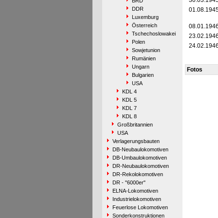
30.03.194
BRD
DDR
01.08.194
Luxemburg
Österreich
08.01.194
Tschechoslowakei
23.02.194
Polen
24.02.194
Sowjetunion
Rumänien
Ungarn
Fotos
Bulgarien
USA
KDL 4
KDL 5
KDL 7
KDL 8
Großbritannien
USA
Verlagerungsbauten
DB-Neubaulokomotiven
DB-Umbaulokomotiven
DR-Neubaulokomotiven
DR-Rekolokomotiven
DR - "6000er"
ELNA-Lokomotiven
Industrielokomotiven
Feuerlose Lokomotiven
Sonderkonstruktionen