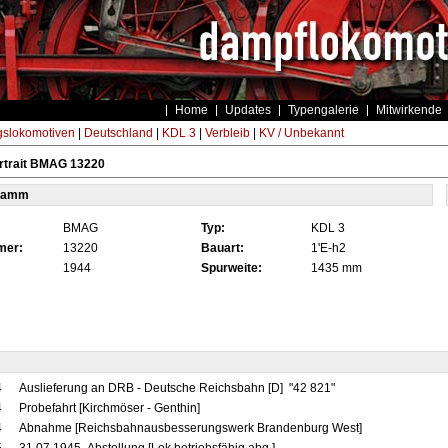
Home
Updates
Typengalerie
Mitwirkende
gslokomotiven
|
Deutschland
|
KDL 3
|
Verbleib
|
KV / Unbekannt
rtrait BMAG 13220
tamm
BMAG
Typ:
KDL 3
mer:
13220
Bauart:
1'E-h2
1944
Spurweite:
1435 mm
4
Auslieferung an DRB - Deutsche Reichsbahn [D] "42 821"
4
Probefahrt [Kirchmöser - Genthin]
4
Abnahme [Reichsbahnausbesserungswerk Brandenburg West]