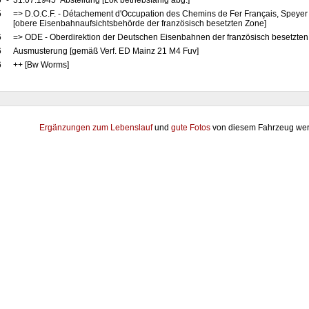
5
-
31.07.1945 Abstellung [Lok betriebsfähig abg.]
5
=> D.O.C.F. - Détachement d'Occupation des Chemins de Fer Français, Speyer
[obere Eisenbahnaufsichtsbehörde der französisch besetzten Zone]
6
=> ODE - Oberdirektion der Deutschen Eisenbahnen der französisch besetzten
6
Ausmusterung [gemäß Verf. ED Mainz 21 M4 Fuv]
6
++ [Bw Worms]
Ergänzungen zum Lebenslauf
und
gute Fotos
von diesem Fahrzeug wer