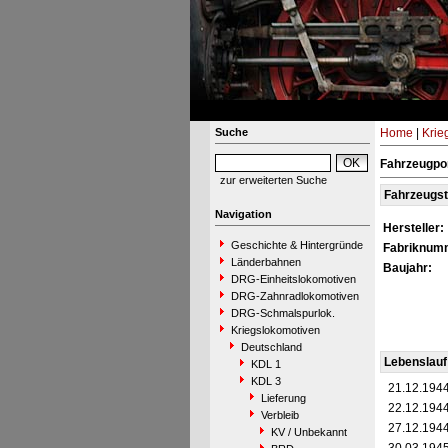
Suche
Home
|
Krie
Fahrzeugpo
zur erweiterten Suche
Fahrzeugs
Navigation
Hersteller:
Geschichte & Hintergründe
Fabriknum
Länderbahnen
Baujahr:
DRG-Einheitslokomotiven
DRG-Zahnradlokomotiven
DRG-Schmalspurlok.
Kriegslokomotiven
Deutschland
Lebenslauf
KDL 1
KDL 3
21.12.194
Lieferung
22.12.194
Verbleib
27.12.194
KV / Unbekannt