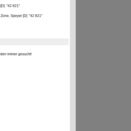
 [D] "42 821"
 Zone, Speyer [D] "42 821"
den immer gesucht!