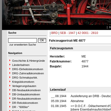
Suche
|
BRD
|
SEB - 1947
|
42 0001 - 2810
Fahrzeugportrait ME 4877
zur erweiterten Suche
Fahrzeugstamm
Navigation
Hersteller:
ME
Geschichte & Hintergründe
Fabriknummer:
4877
Länderbahnen
Baujahr:
1944
DRG-Einheitslokomotiven
DRG-Zahnradlokomotiven
DRG-Schmalspurlok.
Kriegslokomotiven
Verlagerungsbauten
Lebenslauf
DB-Neubaulokomotiven
DB-Umbaulokomotiven
__.08.1944
Auslieferung an DRB - Deuts
DR-Neubaulokomotiven
05.09.1944
Abnahme
DR-Rekolokomotiven
01.08.1945
=> D.O.C.F. - Détachement d'
DR - "6000er"
[obere Eisenbahnaufsichtsbeh