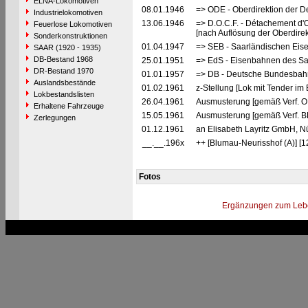
ELNA-Lokomotiven
08.01.1946
=> ODE - Oberdirektion der D
Industrielokomotiven
13.06.1946
=> D.O.C.F. - Détachement d'
Feuerlose Lokomotiven
[nach Auflösung der Oberdire
Sonderkonstruktionen
01.04.1947
=> SEB - Saarländischen Eis
SAAR (1920 - 1935)
DB-Bestand 1968
25.01.1951
=> EdS - Eisenbahnen des Saa
DR-Bestand 1970
01.01.1957
=> DB - Deutsche Bundesbah
Auslandsbestände
01.02.1961
z-Stellung [Lok mit Tender im 
Lokbestandslisten
26.04.1961
Ausmusterung [gemäß Verf. O
Erhaltene Fahrzeuge
15.05.1961
Ausmusterung [gemäß Verf. B
Zerlegungen
01.12.1961
an Elisabeth Layritz GmbH, N
__.__.196x
++ [Blumau-Neurisshof (A)] [
Fotos
Ergänzungen zum Leb