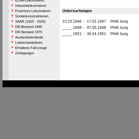
ELNA-Lokomotiven
Industrielokomotiven
Untersuchungen
Feuerlose Lokomotiven
Sonderkonstruktionen
23.10.1946
-
17.01.1947
PAW Jung
SAAR (1920 - 1935)
DB-Bestand 1968
__.__.1948
-
07.05.1948
PAW Jung
DR-Bestand 1970
__.__.1951
-
30.04.1951
PAW Jung
Auslandsbestände
Lokbestandslisten
Erhaltene Fahrzeuge
Zerlegungen