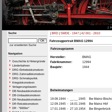
Suche
|
BRD
|
SWDE - 1947
|
42 001 - 2810
Fahrzeugportrait BMAG 12994
zur erweiterten Suche
Fahrzeugstamm
Navigation
Hersteller:
BMAG
Geschichte & Hintergründe
Fabriknummer:
12994
Länderbahnen
Baujahr:
1944
DRG-Einheitslokomotiven
DRG-Zahnradlokomotiven
DRG-Schmalspurlok.
Kriegslokomotiven
Verlagerungsbauten
Beheimatungen
DB-Neubaulokomotiven
DB-Umbaulokomotiven
19.08.1944
-
__.__.1945
Bw Mainz-Bisch
DR-Neubaulokomotiven
12.09.1945
-
16.01.1946
Bw Mainz Hbf
DR-Rekolokomotiven
DR - "6000er"
17.01.1946
-
27.10.1954
Bw Bingerbrück