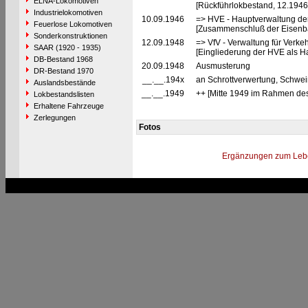
ELNA-Lokomotiven
[Rückführlokbestand, 12.194
Industrielokomotiven
10.09.1946
=> HVE - Hauptverwaltung de
Feuerlose Lokomotiven
[Zusammenschluß der Eisenba
Sonderkonstruktionen
12.09.1948
=> VfV - Verwaltung für Verke
SAAR (1920 - 1935)
[Eingliederung der HVE als Ha
DB-Bestand 1968
20.09.1948
Ausmusterung
DR-Bestand 1970
__.__.194x
an Schrottverwertung, Schwei
Auslandsbestände
__.__.1949
++ [Mitte 1949 im Rahmen des
Lokbestandslisten
Erhaltene Fahrzeuge
Zerlegungen
Fotos
Ergänzungen zum Leb