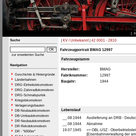
Suche
|
KV / Unbekannt
|
42 0001 - 2810
Fahrzeugportrait BMAG 12997
zur erweiterten Suche
Fahrzeugstamm
Navigation
Hersteller:
BMAG
Geschichte & Hintergründe
Fabriknummer:
12997
Länderbahnen
Baujahr:
1944
DRG-Einheitslokomotiven
DRG-Zahnradlokomotiven
DRG-Schmalspurlok.
Kriegslokomotiven
Verlagerungsbauten
Lebenslauf
DB-Neubaulokomotiven
DB-Umbaulokomotiven
__.08.1944
Auslieferung an DRB - Deuts
DR-Neubaulokomotiven
__.08.1944
Abnahme
DR-Rekolokomotiven
19.07.1945
=> OBL-USZ - Oberbetriebslei
DR - "6000er"
[Eisenbahnverwaltung der ame