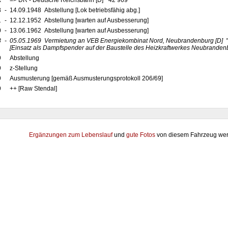
x
=> DR - Deutsche Reichsbahn [D] "42 969"
8
-
14.09.1948 Abstellung [Lok betriebsfähig abg.]
1
-
12.12.1952 Abstellung [warten auf Ausbesserung]
0
-
13.06.1962 Abstellung [warten auf Ausbesserung]
8
-
05.05.1969
Vermietung an VEB Energiekombinat Nord, Neubrandenburg
[D]
"
[Einsatz als Dampfspender auf der Baustelle des Heizkraftwerkes Neubranden
9
Abstellung
9
z-Stellung
9
Ausmusterung [gemäß Ausmusterungsprotokoll 206/69]
9
++ [Raw Stendal]
Ergänzungen zum Lebenslauf
und
gute Fotos
von diesem Fahrzeug wer