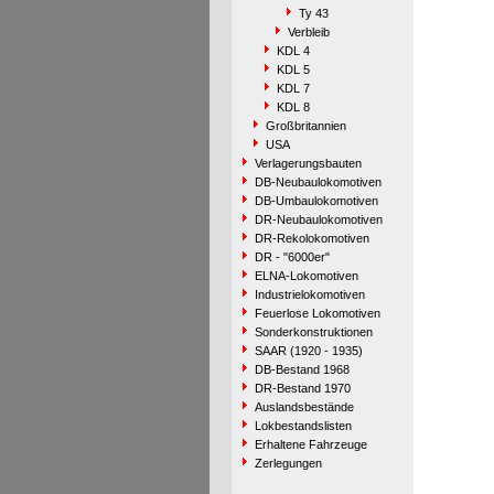
Ty 43
Verbleib
KDL 4
KDL 5
KDL 7
KDL 8
Großbritannien
USA
Verlagerungsbauten
DB-Neubaulokomotiven
DB-Umbaulokomotiven
DR-Neubaulokomotiven
DR-Rekolokomotiven
DR - "6000er"
ELNA-Lokomotiven
Industrielokomotiven
Feuerlose Lokomotiven
Sonderkonstruktionen
SAAR (1920 - 1935)
DB-Bestand 1968
DR-Bestand 1970
Auslandsbestände
Lokbestandslisten
Erhaltene Fahrzeuge
Zerlegungen