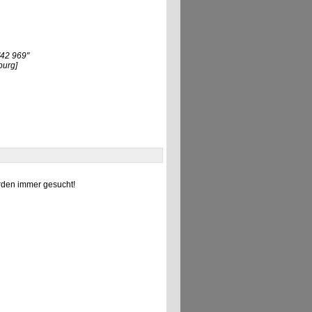
42 969"
burg]
den immer gesucht!