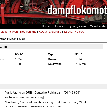
Home
Updates
Typengalerie
Mitwirkende
gslokomotiven
|
Deutschland
|
KDL 3
|
Lieferung
|
42 961 - 42 980
rtrait BMAG 13248
tamm
BMAG
Typ:
KDL 3
mer:
13248
Bauart:
1'E-h2
1945
Spurweite:
1435 mm
5
Auslieferung an DRB - Deutsche Reichsbahn [D] "42 969"
5
Probefahrt [Kirchmöser - Burg]
5
Abnahme [Reichsbahnausbesserungswerk Brandenburg West]