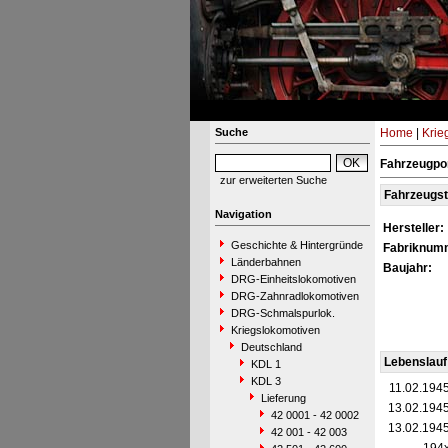
Suche
Home
|
Krie
Fahrzeugpo
zur erweiterten Suche
Fahrzeugs
Navigation
Hersteller:
Geschichte & Hintergründe
Fabriknum
Länderbahnen
Baujahr:
DRG-Einheitslokomotiven
DRG-Zahnradlokomotiven
DRG-Schmalspurlok.
Kriegslokomotiven
Deutschland
Lebenslauf
KDL 1
KDL 3
11.02.194
Lieferung
13.02.194
42 0001 - 42 0002
13.02.194
42 001 - 42 003