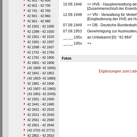
42 501 - 42 600
10.09.1946
=> HVE - Hauptverwaltung de
42 601 - 42 700
[Zusammenschluß der Eisenba
42 741 - 42 760
12.09.1948
=> VfV - Verwaltung für Verke
42 801 - 42 860
[Eingliederung der HVE als Ha
42 961 - 42 980
07.09.1949
=> DB - Deutsche Bundesbahn
42 1001 - 42 1085
07.09.1953
Genehmigung zur Ausmusterung
42 1398 - 42 1500
42 1501 - 42 1520
__.__.195x
an Unbekannt [D] "42 964"
42 1581 - 42 1597
__.__.195x
++
42 1598 - 42 1607
42 1741 - 42 1760
42 1791 - 42 1800
Fotos
42 1801 - 42 1808
(42 1809- 42 1840)
Ergänzungen zum Leb
42 1841 - 42 1852
(42 1853- 42 1880)
42 1881 - 42 1906
(42 1907- 42 1960)
(42 1961- 42 2040)
42 2301 - 42 2400
42 2441 - 42 2480
42 2501 - 42 2520
42 2521 - 42 2540
42 2561 - 42 2580
42 2601 - 42 2640
(42 2701-42 2772)
42 2801 - 42 2810