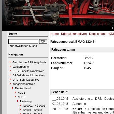
Suche
Home
|
Kriegslokomotiven
|
Deutschland
|
KDL
Fahrzeugportrait BMAG 13243
zur erweiterten Suche
Fahrzeugstamm
Navigation
Hersteller:
BMAG
Geschichte & Hintergründe
Fabriknummer:
13243
Länderbahnen
Baujahr:
1945
DRG-Einheitslokomotiven
DRG-Zahnradlokomotiven
DRG-Schmalspurlok.
Kriegslokomotiven
Deutschland
Lebenslauf
KDL 1
KDL 3
__.02.1945
Auslieferung an DRB - Deuts
Lieferung
01.03.1945
Abnahme
42 0001 - 42 0002
20.08.1945
=> RBGD - Reichsbahn-General
42 001 - 42 003
[Eisenbahnverwaltung der brit