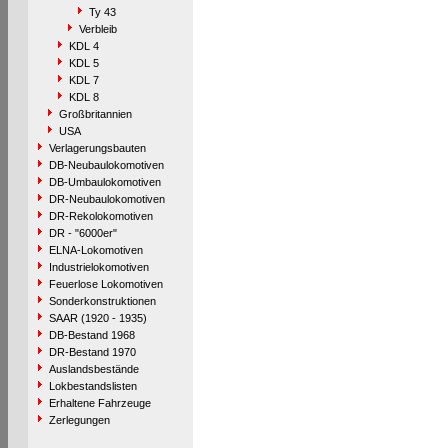
Ty 43
Verbleib
KDL 4
KDL 5
KDL 7
KDL 8
Großbritannien
USA
Verlagerungsbauten
DB-Neubaulokomotiven
DB-Umbaulokomotiven
DR-Neubaulokomotiven
DR-Rekolokomotiven
DR - "6000er"
ELNA-Lokomotiven
Industrielokomotiven
Feuerlose Lokomotiven
Sonderkonstruktionen
SAAR (1920 - 1935)
DB-Bestand 1968
DR-Bestand 1970
Auslandsbestände
Lokbestandslisten
Erhaltene Fahrzeuge
Zerlegungen