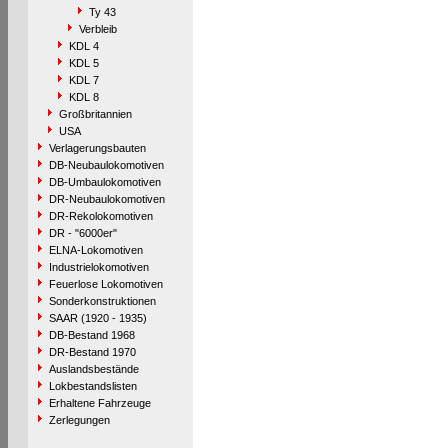
Ty 43
Verbleib
KDL 4
KDL 5
KDL 7
KDL 8
Großbritannien
USA
Verlagerungsbauten
DB-Neubaulokomotiven
DB-Umbaulokomotiven
DR-Neubaulokomotiven
DR-Rekolokomotiven
DR - "6000er"
ELNA-Lokomotiven
Industrielokomotiven
Feuerlose Lokomotiven
Sonderkonstruktionen
SAAR (1920 - 1935)
DB-Bestand 1968
DR-Bestand 1970
Auslandsbestände
Lokbestandslisten
Erhaltene Fahrzeuge
Zerlegungen