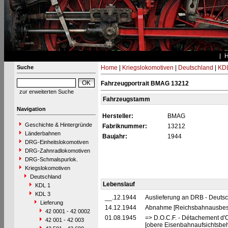
Suche
Home
|
Kriegslokomotiven
|
Deutschland
|
KDL
Fahrzeugportrait BMAG 13212
zur erweiterten Suche
Fahrzeugstamm
Navigation
Hersteller:
BMAG
Geschichte & Hintergründe
Fabriknummer:
13212
Länderbahnen
Baujahr:
1944
DRG-Einheitslokomotiven
DRG-Zahnradlokomotiven
DRG-Schmalspurlok.
Kriegslokomotiven
Deutschland
Lebenslauf
KDL 1
KDL 3
__.12.1944
Auslieferung an DRB - Deuts
Lieferung
14.12.1944
Abnahme [Reichsbahnausbes
42 0001 - 42 0002
01.08.1945
=> D.O.C.F. - Détachement d'
42 001 - 42 003
[obere Eisenbahnaufsichtsbeh