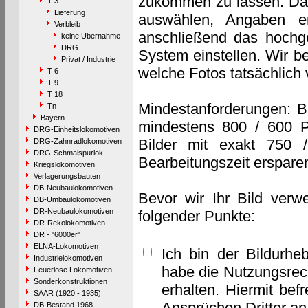
zukommen zu lassen. Das 
T 3
Lieferung
auswählen, Angaben e
Verbleib
anschließend das hochge
keine Übernahme
DRG
System einstellen. Wir b
Privat / Industrie
welche Fotos tatsächlich
T 6
T 9
T 18
Mindestanforderungen: B
Tn
Bayern
mindestens 800 / 600 P
DRG-Einheitslokomotiven
Bilder mit exakt 750 
DRG-Zahnradlokomotiven
DRG-Schmalspurlok.
Bearbeitungszeit erspare
Kriegslokomotiven
Verlagerungsbauten
DB-Neubaulokomotiven
Bevor wir Ihr Bild verw
DB-Umbaulokomotiven
DR-Neubaulokomotiven
folgender Punkte:
DR-Rekolokomotiven
DR - "6000er"
ELNA-Lokomotiven
Ich bin der Bildurhe
Industrielokomotiven
habe die Nutzungsrec
Feuerlose Lokomotiven
Sonderkonstruktionen
erhalten. Hiermit bef
SAAR (1920 - 1935)
Ansprüchen Dritter a
DB-Bestand 1968