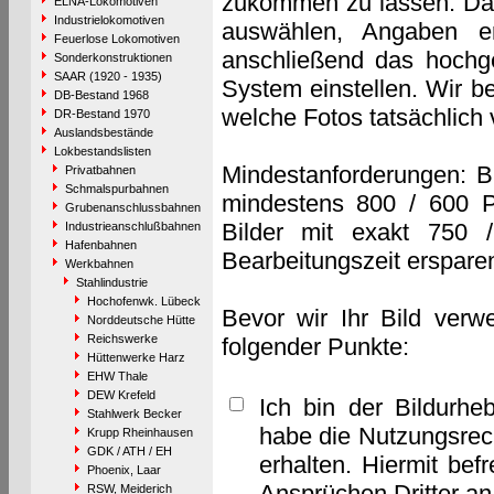
zukommen zu lassen. Das 
ELNA-Lokomotiven
Industrielokomotiven
auswählen, Angaben e
Feuerlose Lokomotiven
anschließend das hochge
Sonderkonstruktionen
SAAR (1920 - 1935)
System einstellen. Wir b
DB-Bestand 1968
welche Fotos tatsächlich
DR-Bestand 1970
Auslandsbestände
Lokbestandslisten
Mindestanforderungen: B
Privatbahnen
Schmalspurbahnen
mindestens 800 / 600 P
Grubenanschlussbahnen
Bilder mit exakt 750 
Industrieanschlußbahnen
Hafenbahnen
Bearbeitungszeit erspare
Werkbahnen
Stahlindustrie
Hochofenwk. Lübeck
Bevor wir Ihr Bild verw
Norddeutsche Hütte
Reichswerke
folgender Punkte:
Hüttenwerke Harz
EHW Thale
DEW Krefeld
Ich bin der Bildurhe
Stahlwerk Becker
habe die Nutzungsrec
Krupp Rheinhausen
GDK / ATH / EH
erhalten. Hiermit bef
Phoenix, Laar
Ansprüchen Dritter a
RSW, Meiderich