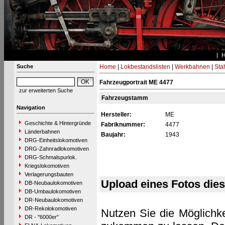
Suche
Home
|
Lokbestandslisten
|
Werkbahnen
|
Stah
Fahrzeugportrait ME 4477
zur erweiterten Suche
Fahrzeugstamm
Navigation
Hersteller:
ME
Geschichte & Hintergründe
Fabriknummer:
4477
Länderbahnen
Baujahr:
1943
DRG-Einheitslokomotiven
DRG-Zahnradlokomotiven
DRG-Schmalspurlok.
Kriegslokomotiven
Verlagerungsbauten
Upload eines Fotos die
DB-Neubaulokomotiven
DB-Umbaulokomotiven
DR-Neubaulokomotiven
DR-Rekolokomotiven
Nutzen Sie die Möglichke
DR - "6000er"