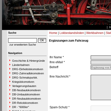
Suche
Home
|
Lokbestandslisten
|
Werkbahnen
|
Stah
Ergänzungen zum Fahrzeug
zur erweiterten Suche
Navigation
Ihr Name *
Geschichte & Hintergründe
Ihre eMail *
Länderbahnen
Betreff
DRG-Einheitslokomotiven
DRG-Zahnradlokomotiven
Ihre Nachricht *
DRG-Schmalspurlok.
Kriegslokomotiven
Verlagerungsbauten
DB-Neubaulokomotiven
DB-Umbaulokomotiven
DR-Neubaulokomotiven
DR-Rekolokomotiven
DR - "6000er"
Spam-Schutz *