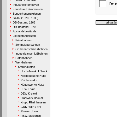
ELNA-Lokomotiven
Industrielokomotiven
Feuerlose Lokomotiven
Sonderkonstruktionen
SAAR (1920 - 1935)
DB-Bestand 1968
DR-Bestand 1970
Auslandsbestände
Lokbestandslisten
Privatbahnen
Schmalspurbahnen
Grubenanschlussbahnen
Industrieanschlußbahnen
Hafenbahnen
Werkbahnen
Stahlindustrie
Hochofenwk. Lübeck
Norddeutsche Hütte
Reichswerke
Hüttenwerke Harz
EHW Thale
DEW Krefeld
Stahlwerk Becker
Krupp Rheinhausen
GDK / ATH / EH
Phoenix, Laar
RSW, Meiderich