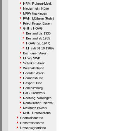
HRM, Ruhrort-Meid.
Niederrhein. Hütte
MRW Huckingen
FWH, Mülheim (Ruhr)
Fried. Krupp, Essen
GHH / HOAG
Bestand bis 1935
Bestand ab 1935
HOAG (ab 1947)
EH (ab 01.10.1969)
Bochumer Verein
EHW / SWB
Schalker Verein
Westfalenhütte
Hoerder Verein
Henrichshütte
Hasper Hütte
Hohenlimburg
F&G Carlswerk
Röchling, Völklingen
Neunkircher Eisenwk.
Maxhütte (West)
MHU, Unterwellenb.
Chemieindustrie
Rohstoffindustrie
Umschlagbetriebe