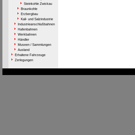
Steinkohle Zwickau
Braunkohle
Erzbergbau
Kali- und Salzindustrie
Industrieanschlußbahnen
Hafenbahnen
Werkbahnen
Händler
Museen / Sammlungen
Ausland
Erhaltene Fahrzeuge
Zerlegungen