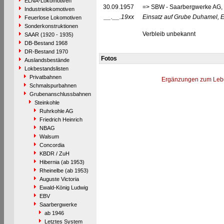
ELNA-Lokomotiven
30.09.1957
=> SBW - Saarbergwerke AG, 
Industrielokomotiven
__.__.19xx
Einsatz auf Grube Duhamel, E
Feuerlose Lokomotiven
Sonderkonstruktionen
Verbleib unbekannt
SAAR (1920 - 1935)
DB-Bestand 1968
DR-Bestand 1970
Fotos
Auslandsbestände
Lokbestandslisten
Privatbahnen
Ergänzungen zum Leb
Schmalspurbahnen
Grubenanschlussbahnen
Steinkohle
Ruhrkohle AG
Friedrich Heinrich
NBAG
Walsum
Concordia
KBDR / ZuH
Hibernia (ab 1953)
Rheinelbe (ab 1953)
Auguste Victoria
Ewald-König Ludwig
EBV
Saarbergwerke
ab 1946
Letztes System