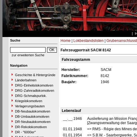
Suche
Home
|
Lokbestandslisten
|
Grubenanschluss
Fahrzeugportrait SACM 8142
zur erweiterten Suche
Fahrzeugstamm
Navigation
Hersteller:
SACM
Geschichte & Hintergründe
Fabriknummer:
8142
Länderbahnen
Baujahr:
1946
DRG-Einheitslokomotiven
DRG-Zahnradlokomotiven
DRG-Schmalspurlok.
Kriegslokomotiven
Verlagerungsbauten
Lebenslauf
DB-Neubaulokomotiven
DB-Umbaulokomotiven
__.__.1946
Auslieferung an Mission Franç
DR-Neubaulokomotiven
[Zwangsverwaltung der Saarg
DR-Rekolokomotiven
01.01.1948
=> RMS - Régie des Mines de 
DR - "6000er"
01.01.1954
=> S.B.W. - Saarbergwerke, S