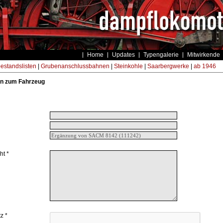
Home
Updates
Typengalerie
Mitwirkende
estandslisten
|
Grubenanschlussbahnen
|
Steinkohle
|
Saarbergwerke
|
ab 1946
n zum Fahrzeug
ht *
z *