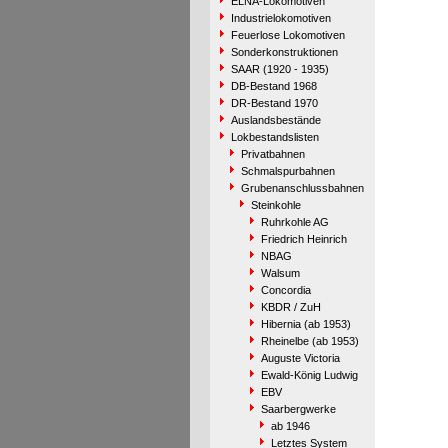
ELNA-Lokomotiven
Industrielokomotiven
Feuerlose Lokomotiven
Sonderkonstruktionen
SAAR (1920 - 1935)
DB-Bestand 1968
DR-Bestand 1970
Auslandsbestände
Lokbestandslisten
Privatbahnen
Schmalspurbahnen
Grubenanschlussbahnen
Steinkohle
Ruhrkohle AG
Friedrich Heinrich
NBAG
Walsum
Concordia
KBDR / ZuH
Hibernia (ab 1953)
Rheinelbe (ab 1953)
Auguste Victoria
Ewald-König Ludwig
EBV
Saarbergwerke
ab 1946
Letztes System