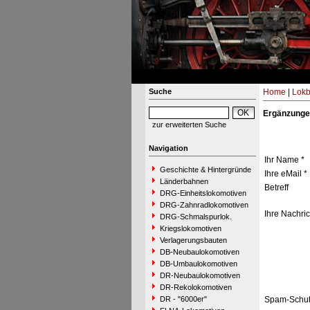
Suche
Home
|
Lokb
Ergänzunge
zur erweiterten Suche
Navigation
Ihr Name *
Geschichte & Hintergründe
Ihre eMail *
Länderbahnen
Betreff
DRG-Einheitslokomotiven
DRG-Zahnradlokomotiven
Ihre Nachric
DRG-Schmalspurlok.
Kriegslokomotiven
Verlagerungsbauten
DB-Neubaulokomotiven
DB-Umbaulokomotiven
DR-Neubaulokomotiven
DR-Rekolokomotiven
DR - "6000er"
Spam-Schut