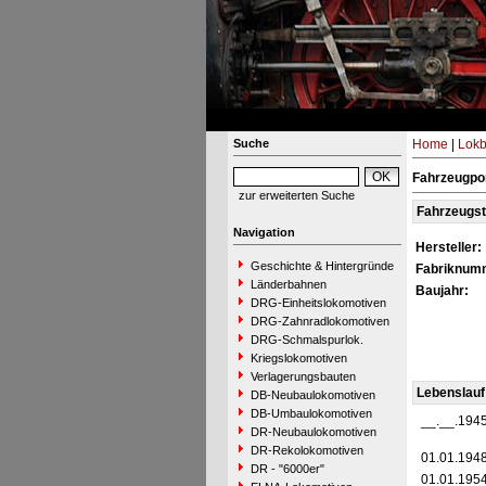
Suche
Home
|
Lokb
Fahrzeugpo
zur erweiterten Suche
Fahrzeugs
Navigation
Hersteller:
Geschichte & Hintergründe
Fabriknum
Länderbahnen
Baujahr:
DRG-Einheitslokomotiven
DRG-Zahnradlokomotiven
DRG-Schmalspurlok.
Kriegslokomotiven
Verlagerungsbauten
Lebenslauf
DB-Neubaulokomotiven
DB-Umbaulokomotiven
__.__.194
DR-Neubaulokomotiven
DR-Rekolokomotiven
01.01.194
DR - "6000er"
01.01.195