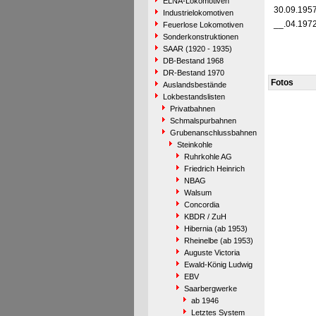
ELNA-Lokomotiven
30.09.195
Industrielokomotiven
__.04.197
Feuerlose Lokomotiven
Sonderkonstruktionen
SAAR (1920 - 1935)
DB-Bestand 1968
DR-Bestand 1970
Fotos
Auslandsbestände
Lokbestandslisten
Privatbahnen
Schmalspurbahnen
Grubenanschlussbahnen
Steinkohle
Ruhrkohle AG
Friedrich Heinrich
NBAG
Walsum
Concordia
KBDR / ZuH
Hibernia (ab 1953)
Rheinelbe (ab 1953)
Auguste Victoria
Ewald-König Ludwig
EBV
Saarbergwerke
ab 1946
Letztes System