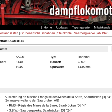
Home
Updates
Typengalerie
Mitwirkende
estandslisten
|
Grubenanschlussbahnen
|
Steinkohle
|
Saarbergwerke
|
ab 1946
rtrait SACM 8140
tamm
SACM
Typ:
Hannibal
mer:
8140
Bauart:
C-n2t
1945
Spurweite:
1435 mm
5
Auslieferung an Mission Française des Mines de la Sarre, Saarbrücken [D] "4"
[Zwangsverwaltung der Saargruben AG]
8
=> RMS - Régie des Mines de la Sarre, Saarbrücken [D] "4"
4
=> S.B.W. - Saarbergwerke, Saarbrücken [D] "24"