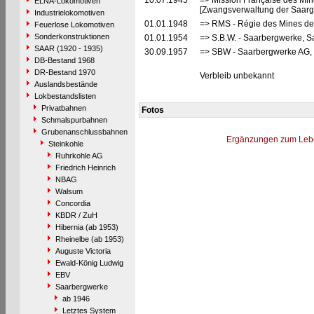
10.07.1945
=> Mission Française des Min
ELNA-Lokomotiven
[Zwangsverwaltung der Saarg
Industrielokomotiven
01.01.1948
=> RMS - Régie des Mines de 
Feuerlose Lokomotiven
Sonderkonstruktionen
01.01.1954
=> S.B.W. - Saarbergwerke, S
SAAR (1920 - 1935)
30.09.1957
=> SBW - Saarbergwerke AG, S
DB-Bestand 1968
DR-Bestand 1970
Verbleib unbekannt
Auslandsbestände
Lokbestandslisten
Privatbahnen
Fotos
Schmalspurbahnen
Grubenanschlussbahnen
Ergänzungen zum Leb
Steinkohle
Ruhrkohle AG
Friedrich Heinrich
NBAG
Walsum
Concordia
KBDR / ZuH
Hibernia (ab 1953)
Rheinelbe (ab 1953)
Auguste Victoria
Ewald-König Ludwig
EBV
Saarbergwerke
ab 1946
Letztes System