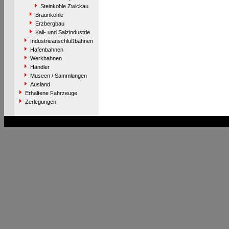
Steinkohle Zwickau
Braunkohle
Erzbergbau
Kali- und Salzindustrie
Industrieanschlußbahnen
Hafenbahnen
Werkbahnen
Händler
Museen / Sammlungen
Ausland
Erhaltene Fahrzeuge
Zerlegungen