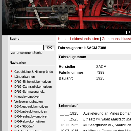
Suche
Home
|
Lokbestandslisten
|
Grubenanschluss
Fahrzeugportrait SACM 7388
zur erweiterten Suche
Fahrzeugstamm
Navigation
Hersteller:
SACM
Geschichte & Hintergründe
Fabriknummer:
7388
Länderbahnen
Baujahr:
1925
DRG-Einheitslokomotiven
DRG-Zahnradlokomotiven
DRG-Schmalspurlok.
Kriegslokomotiven
Verlagerungsbauten
Lebenslauf
DB-Neubaulokomotiven
DB-Umbaulokomotiven
__.__.1925
Auslieferung an Mines Domani
DR-Neubaulokomotiven
__.__.1925
Einsatz im Hafen Malstadt, Ma
DR-Rekolokomotiven
13.12.1935
=> Saargruben AG, Saarbrück
DR - "6000er"