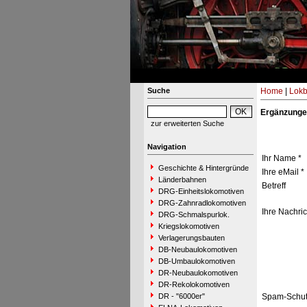
Suche
Home
|
Lokb
Ergänzunge
zur erweiterten Suche
Navigation
Ihr Name *
Geschichte & Hintergründe
Ihre eMail *
Länderbahnen
Betreff
DRG-Einheitslokomotiven
DRG-Zahnradlokomotiven
Ihre Nachric
DRG-Schmalspurlok.
Kriegslokomotiven
Verlagerungsbauten
DB-Neubaulokomotiven
DB-Umbaulokomotiven
DR-Neubaulokomotiven
DR-Rekolokomotiven
DR - "6000er"
Spam-Schut