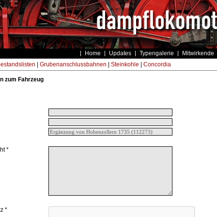
Home
Updates
Typengalerie
Mitwirkende
estandslisten
|
Grubenanschlussbahnen
|
Steinkohle
|
Concordia
n zum Fahrzeug
ht *
z *