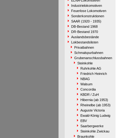
ELNA-Lokomotiven
Industrielokomotiven
Feuerlose Lokomotiven
Sonderkonstruktionen
SAAR (1920 - 1935)
DB-Bestand 1968
DR-Bestand 1970
Auslandsbestände
Lokbestandslisten
Privatbahnen
Schmalspurbahnen
Grubenanschlussbahnen
Steinkohle
Ruhrkohle AG
Friedrich Heinrich
NBAG
Walsum
Concordia
KBDR / ZuH
Hibernia (ab 1953)
Rheinelbe (ab 1953)
Auguste Victoria
Ewald-König Ludwig
EBV
Saarbergwerke
Steinkohle Zwickau
Braunkohle