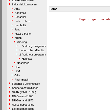
ELNA-Lokomotiven
Industrielokomotiven
AEG
Fotos
Hanomag
Henschel
Ergänzungen zum Leb
Hohenzollern
Humboldt
Jung
Krauss-Maffei
Krupp
Vorkrieg
1. Vorkriegsprogramm
Hohenzollern-Nachb.
2. Vorkriegsprogramm
Hannibal
Nachkrieg
LEW
LKM
O&K
Rheinmetall
Feuerlose Lokomotiven
Sonderkonstruktionen
SAAR (1920 - 1935)
DB-Bestand 1968
DR-Bestand 1970
Auslandsbestände
Lokbestandslisten