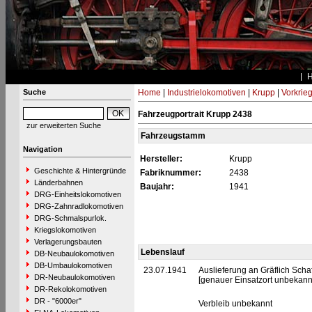
Suche
Home
|
Industrielokomotiven
|
Krupp
|
Vorkrie
Fahrzeugportrait Krupp 2438
zur erweiterten Suche
Fahrzeugstamm
Navigation
Hersteller:
Krupp
Geschichte & Hintergründe
Fabriknummer:
2438
Länderbahnen
Baujahr:
1941
DRG-Einheitslokomotiven
DRG-Zahnradlokomotiven
DRG-Schmalspurlok.
Kriegslokomotiven
Verlagerungsbauten
Lebenslauf
DB-Neubaulokomotiven
DB-Umbaulokomotiven
23.07.1941
Auslieferung an Gräflich Sch
DR-Neubaulokomotiven
[genauer Einsatzort unbekann
DR-Rekolokomotiven
DR - "6000er"
Verbleib unbekannt